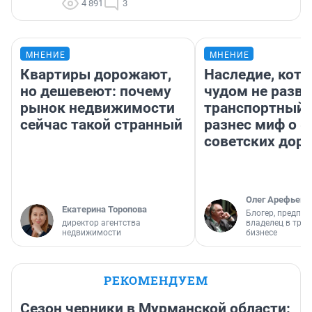
4 891
3
МНЕНИЕ
МНЕНИЕ
Квартиры дорожают,
Наследие, кото
но дешевеют: почему
чудом не разва
рынок недвижимости
транспортный 
сейчас такой странный
разнес миф о 
советских доро
Олег Арефьев
Екатерина Торопова
Блогер, предпри
директор агентства
владелец в тра
недвижимости
бизнесе
РЕКОМЕНДУЕМ
Сезон черники в Мурманской области: