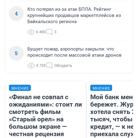
Кто потерял из-за атак БПЛА. Рейтинг
4
крупнейших продавцов маркетплейсов из
Байкальского региона
6 490
3
Бушует пожар, аэропорты закрыли: что
5
происходит после массовой атаки дронов
4 735
Обсудить
МНЕНИЕ
МНЕНИЕ
«Финал не совпал с
Мой банк меня
ожиданиями»: стоит ли
бережет. Журн
смотреть фильм
хотела снять 2
«Старый орел» на
тысяч, чтобы п
большом экране —
кредит, — к не
честная рецензия
приехала служ