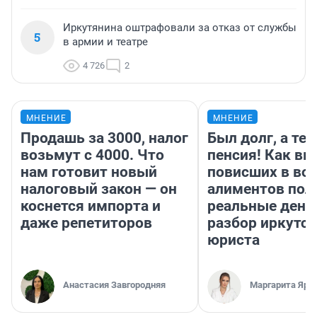
Иркутянина оштрафовали за отказ от службы
5
в армии и театре
4 726
2
МНЕНИЕ
МНЕНИЕ
Продашь за 3000, налог
Был долг, а те
возьмут с 4000. Что
пенсия! Как вм
нам готовит новый
повисших в во
налоговый закон — он
алиментов пол
коснется импорта и
реальные день
даже репетиторов
разбор иркутск
юриста
Анастасия Завгородняя
Маргарита Яро