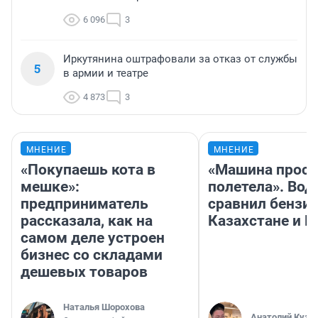
6 096
3
Иркутянина оштрафовали за отказ от службы
5
в армии и театре
4 873
3
МНЕНИЕ
МНЕНИЕ
«Покупаешь кота в
«Машина прост
мешке»:
полетела». Вод
предприниматель
сравнил бензин
рассказала, как на
Казахстане и Р
самом деле устроен
бизнес со складами
дешевых товаров
Наталья Шорохова
Анатолий Кузн