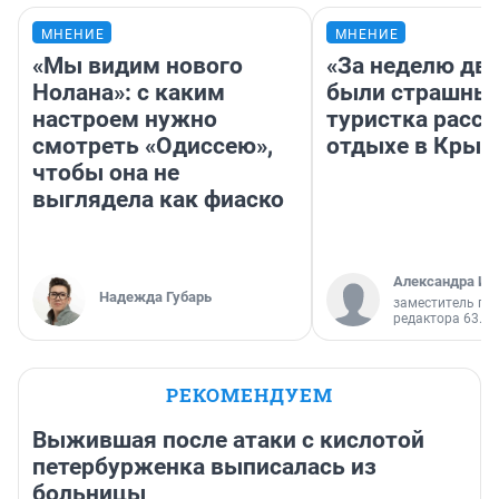
МНЕНИЕ
МНЕНИЕ
«Мы видим нового
«За неделю две
Нолана»: с каким
были страшные
настроем нужно
туристка расск
смотреть «Одиссею»,
отдыхе в Крым
чтобы она не
выглядела как фиаско
Александра Ис
Надежда Губарь
заместитель гл
редактора 63.RU
РЕКОМЕНДУЕМ
Выжившая после атаки с кислотой
петербурженка выписалась из
больницы