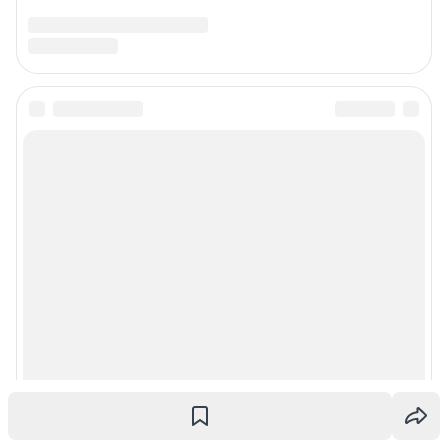
Подписаться на новости
Сообщить новость
Рубрики
О компании
Реклама на сайте
Наши награды