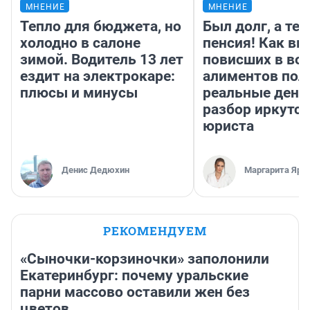
МНЕНИЕ
МНЕНИЕ
Тепло для бюджета, но
Был долг, а те
холодно в салоне
пенсия! Как вм
зимой. Водитель 13 лет
повисших в во
ездит на электрокаре:
алиментов пол
плюсы и минусы
реальные день
разбор иркутск
юриста
Денис Дедюхин
Маргарита Яро
РЕКОМЕНДУЕМ
«Сыночки-корзиночки» заполонили
Екатеринбург: почему уральские
парни массово оставили жен без
цветов