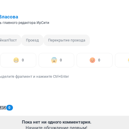
Власова
ь главного редактора ИрСити
айкалПост
Проезд
Перекрытие проезда
0
0
0
ыделите фрагмент и нажмите Ctrl+Enter
ИИ
0
Пока нет ни одного комментария.
Начните обсуждение первым!