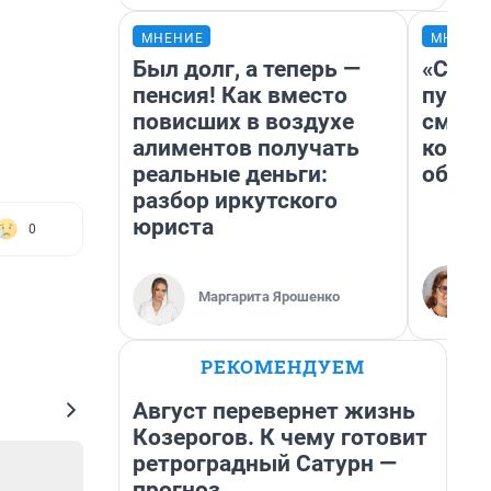
МНЕНИЕ
МНЕНИ
Был долг, а теперь —
«Спут
пенсия! Как вместо
пургу»
повисших в воздухе
смерт
алиментов получать
котор
реальные деньги:
обнар
разбор иркутского
юриста
0
Маргарита Ярошенко
РЕКОМЕНДУЕМ
Август перевернет жизнь
Козерогов. К чему готовит
ретроградный Сатурн —
прогноз