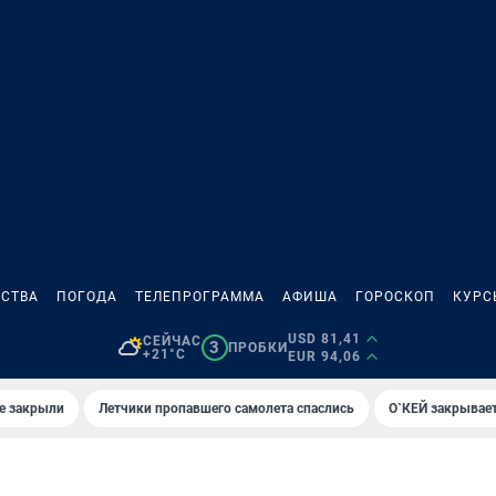
СТВА
ПОГОДА
ТЕЛЕПРОГРАММА
АФИША
ГОРОСКОП
КУРС
USD 81,41
СЕЙЧАС
3
ПРОБКИ
+21°C
EUR 94,06
е закрыли
Летчики пропавшего самолета спаслись
О`КЕЙ закрывает