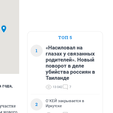
ТОП 5
«Насиловал на
1
глазах у связанных
родителей». Новый
поворот в деле
убийства россиян в
Таиланде
 года,
13 042
7
О`КЕЙ закрывается в
2
 участке
Иркутске
м нового