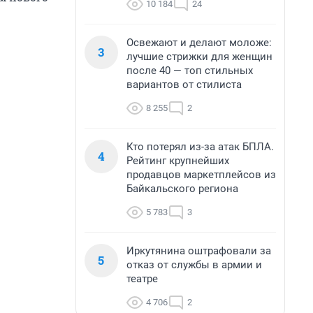
10 184
24
Освежают и делают моложе:
3
лучшие стрижки для женщин
после 40 — топ стильных
вариантов от стилиста
8 255
2
Кто потерял из-за атак БПЛА.
4
Рейтинг крупнейших
продавцов маркетплейсов из
Байкальского региона
5 783
3
Иркутянина оштрафовали за
5
отказ от службы в армии и
театре
4 706
2