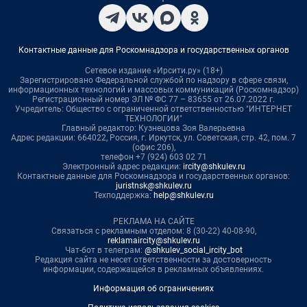
Контактные данные для Роскомнадзора и государственных органов
Сетевое издание «Ирсити.ру» (18+)
Зарегистрировано Федеральной службой по надзору в сфере связи,
информационных технологий и массовых коммуникаций (Роскомнадзор)
Регистрационный номер ЭЛ № ФС 77 – 83655 от 26.07.2022 г.
Учредитель: Общество с ограниченной ответственностью "ИНТЕРНЕТ
ТЕХНОЛОГИИ"
Главный редактор: Кузнецова Зоя Валерьевна
Адрес редакции: 664022, Россия, г. Иркутск, ул. Советская, стр. 42, пом. 7
(офис 206),
телефон +7 (924) 603 02 71
Электронный адрес редакции:
ircity@shkulev.ru
Контактные данные для Роскомнадзора и государственных органов:
juristnsk@shkulev.ru
Техподдержка:
help@shkulev.ru
РЕКЛАМА НА САЙТЕ
Связаться с рекламным отделом: 8 (30-22) 40-08-90,
reklamaircity@shkulev.ru
Чат-бот в телеграм:
@shkulev_social_ircity_bot
Редакция сайта не несет ответственности за достоверность
информации, содержащейся в рекламных объявлениях.
Информация об ограничениях