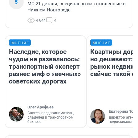
5
МС-21 детали, специально изготовленные в
Нижнем Новгороде
4 844
4
МНЕНИЕ
МНЕНИЕ
Наследие, которое
Квартиры дор
чудом не развалилось:
но дешевеют: 
транспортный эксперт
рынок недвиж
разнес миф о «вечных»
сейчас такой 
советских дорогах
Олег Арефьев
Екатерина Торо
Блогер, предприниматель,
владелец в транспортном
директор агентс
бизнесе
недвижимости