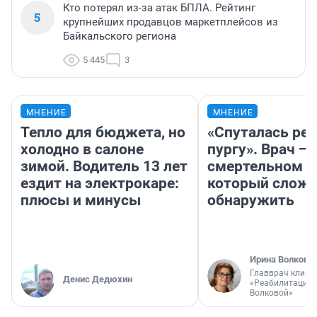
Кто потерял из-за атак БПЛА. Рейтинг
5
крупнейших продавцов маркетплейсов из
Байкальского региона
5 445
3
МНЕНИЕ
МНЕНИЕ
Тепло для бюджета, но
«Спуталась реч
холодно в салоне
пургу». Врач — 
зимой. Водитель 13 лет
смертельном д
ездит на электрокаре:
который слож
плюсы и минусы
обнаружить
Ирина Волкова
Главврач клини
Денис Дедюхин
«Реабилитация 
Волковой»