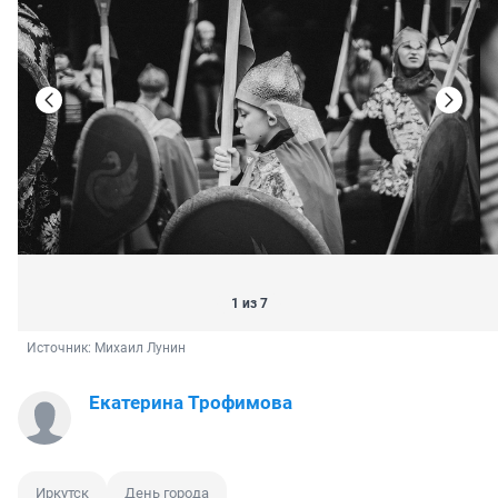
1 из 7
Источник: 
Михаил Лунин
Екатерина Трофимова
Иркутск
День города