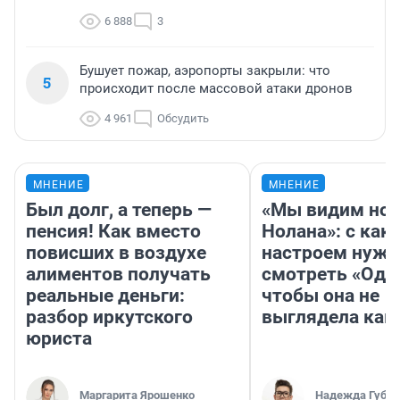
6 888
3
Бушует пожар, аэропорты закрыли: что
5
происходит после массовой атаки дронов
4 961
Обсудить
МНЕНИЕ
МНЕНИЕ
Был долг, а теперь —
«Мы видим нов
пенсия! Как вместо
Нолана»: с как
повисших в воздухе
настроем нужн
алиментов получать
смотреть «Оди
реальные деньги:
чтобы она не
разбор иркутского
выглядела как
юриста
Маргарита Ярошенко
Надежда Губар