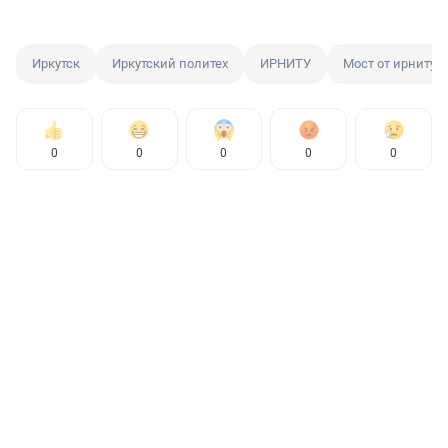
Иркутск
Иркутский политех
ИРНИТУ
Мост от ирниту д
0
0
0
0
0