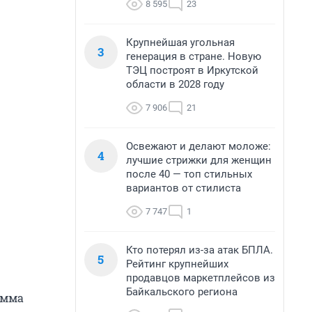
8 595
23
Крупнейшая угольная
3
генерация в стране. Новую
ТЭЦ построят в Иркутской
области в 2028 году
7 906
21
Освежают и делают моложе:
4
лучшие стрижки для женщин
после 40 — топ стильных
вариантов от стилиста
7 747
1
Кто потерял из-за атак БПЛА.
5
Рейтинг крупнейших
продавцов маркетплейсов из
Байкальского региона
амма