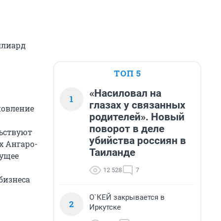
ллиард
ТОП 5
«Насиловал на
1
глазах у связанных
новление
родителей». Новый
поворот в деле
льствуют
убийства россиян в
х Ангаро-
Таиланде
дущее
12 528
7
бизнеса
О`КЕЙ закрывается в
2
Иркутске