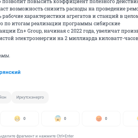
» позволит повысить коэффициент полезного действи
даст возможность снизить расходы на проведение ре
ь рабочие характеристики агрегатов и станций в цело
то по итогам реализации программы сибирские
нции En+ Group, начиная с 2022 года, увеличат произ
истой электроэнергии на 2 миллиарда киловатт-часов
амы.
рянский
йон
Иркутскэнерго
0
0
0
ыделите фрагмент и нажмите Ctrl+Enter