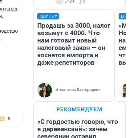
я
5 434
3
монтных
м.
МНЕНИЕ
МНЕНИ
Продашь за 3000, налог
«Мы в
водство
возьмут с 4000. Что
Нолан
.
нам готовит новый
настр
налоговый закон — он
смотр
коснется импорта и
чтобы
даже репетиторов
выгля
Анастасия Завгородняя
РЕКОМЕНДУЕМ
0
«С гордостью говорю, что
я деревенский»: зачем
северянин оставил