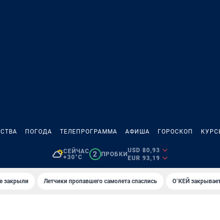
СТВА
ПОГОДА
ТЕЛЕПРОГРАММА
АФИША
ГОРОСКОП
КУРС
USD 80,93
СЕЙЧАС
2
ПРОБКИ
+30°C
EUR 93,19
е закрыли
Летчики пропавшего самолета спаслись
О`КЕЙ закрывает