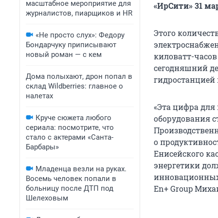
масштабное мероприятие для
«ИрСити» 31 мар
журналистов, пиарщиков и HR
Этого количест
«Не просто слух»: Федору
электроснабжен
Бондарчуку приписывают
новый роман — с кем
киловатт-часов 
сегодняшний де
Дома полыхают, дрон попал в
гидростанцией 
склад Wildberries: главное о
налетах
«Эта цифра для
Круче сюжета любого
оборудования с
сериала: посмотрите, что
Производственн
стало с актерами «Санта-
о продуктивнос
Барбары»
Енисейского кас
энергетики дол
Младенца везли на руках.
инновационных 
Восемь человек попали в
En+ Group Миха
больницу после ДТП под
Шелеховым