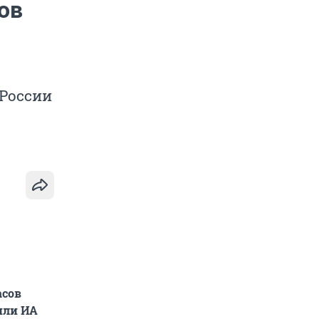
ов
 России
асов
или ИА