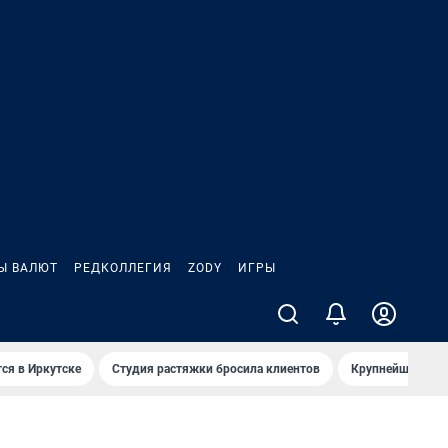
Ы ВАЛЮТ
РЕДКОЛЛЕГИЯ
ZODY
ИГРЫ
ся в Иркутске
Студия растяжки бросила клиентов
Крупнейшие про