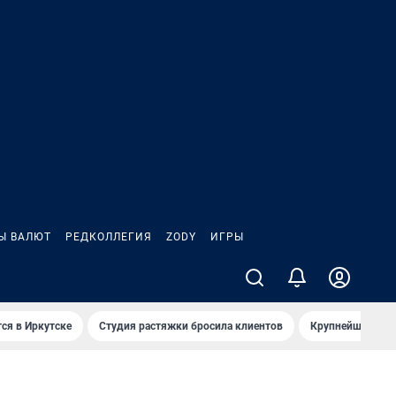
Ы ВАЛЮТ
РЕДКОЛЛЕГИЯ
ZODY
ИГРЫ
ся в Иркутске
Студия растяжки бросила клиентов
Крупнейшие про