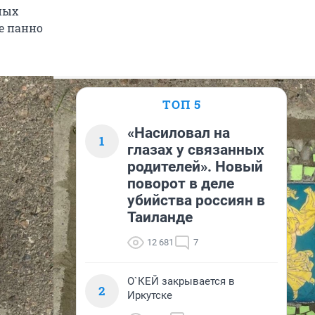
ных
е панно
ТОП 5
«Насиловал на
1
глазах у связанных
родителей». Новый
поворот в деле
убийства россиян в
Таиланде
12 681
7
О`КЕЙ закрывается в
2
Иркутске