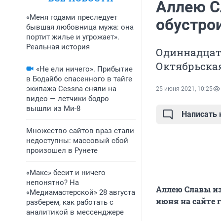
Аллею С
«Меня годами преследует
обустро
бывшая любовница мужа: она
портит жилье и угрожает».
Реальная история
Одиннадцат
Октябрьская
«Не ели ничего». Прибытие
в Бодайбо спасенного в тайге
экипажа Cessna сняли на
25 июня 2021, 10:25
видео — летчики бодро
вышли из Ми-8
Написать
Множество сайтов враз стали
недоступны: массовый сбой
произошел в Рунете
«Макс» бесит и ничего
непонятно? На
Аллею Славы из
«Медиамастерской» 28 августа
июня на сайте г
разберем, как работать с
аналитикой в мессенджере