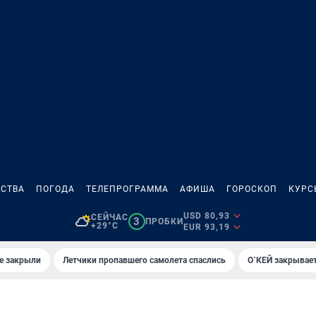
СТВА
ПОГОДА
ТЕЛЕПРОГРАММА
АФИША
ГОРОСКОП
КУРС
USD 80,93
СЕЙЧАС
3
ПРОБКИ
+29°C
EUR 93,19
е закрыли
Летчики пропавшего самолета спаслись
О`КЕЙ закрывает