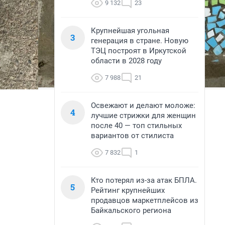
9 132
23
Крупнейшая угольная
3
генерация в стране. Новую
ТЭЦ построят в Иркутской
области в 2028 году
7 988
21
Освежают и делают моложе:
4
лучшие стрижки для женщин
после 40 — топ стильных
вариантов от стилиста
7 832
1
Кто потерял из-за атак БПЛА.
5
Рейтинг крупнейших
продавцов маркетплейсов из
Байкальского региона