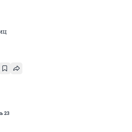
иц
ь 23