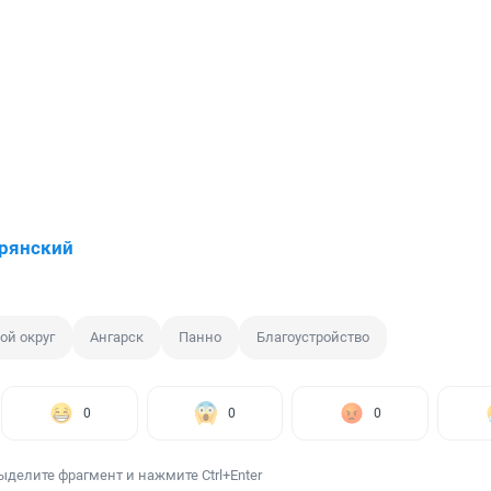
рянский
ой округ
Ангарск
Панно
Благоустройство
0
0
0
ыделите фрагмент и нажмите Ctrl+Enter