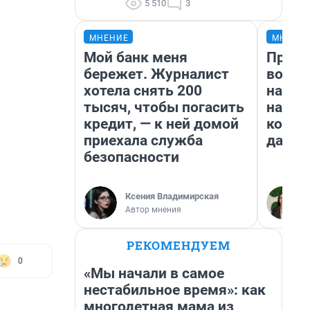
5 510
3
МНЕНИЕ
МНЕНИ
Мой банк меня
Прода
бережет. Журналист
возьм
хотела снять 200
нам г
тысяч, чтобы погасить
налог
кредит, — к ней домой
косне
приехала служба
даже 
безопасности
Ксения Владимирская
Автор мнения
РЕКОМЕНДУЕМ
0
«Мы начали в самое
нестабильное время»: как
многодетная мама из