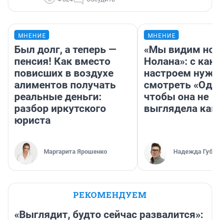
МНЕНИЕ
МНЕНИЕ
Был долг, а теперь —
«Мы видим нов
пенсия! Как вместо
Нолана»: с как
повисших в воздухе
настроем нужн
алиментов получать
смотреть «Оди
реальные деньги:
чтобы она не
разбор иркутского
выглядела как
юриста
Маргарита Ярошенко
Надежда Губар
РЕКОМЕНДУЕМ
«Выглядит, будто сейчас развалится»: