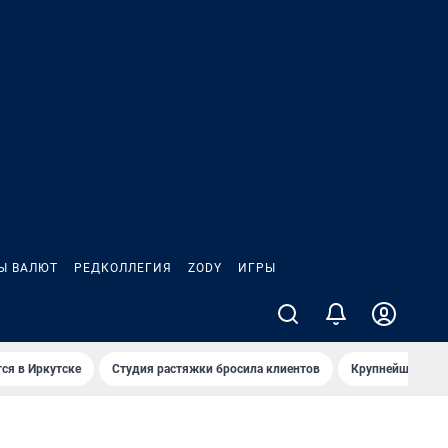
Ы ВАЛЮТ
РЕДКОЛЛЕГИЯ
ZODY
ИГРЫ
ся в Иркутске
Студия растяжки бросила клиентов
Крупнейшие про