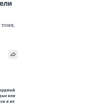
ели
 тонн,
кордный
дые или
ов и их