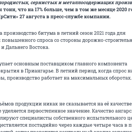
лородистых, сернистых и металлосодержащих произв
ч тонн, что на 17% больше, чем в том же месяце 2020 г
рСити» 27 августа в пресс-службе компании.
 производство битума в летний сезон 2021 года для
 повышенного спроса со стороны дорожно-строитель
 и Дальнего Востока.
упает основным поставщиком главного компонента
окрытия в Приангарье. В летний период, когда спрос 
зы, производство работает на максимальных оборотах.
ъёмов продукции никак не сказывается на её качестве
е уделяется первостепенное значение. Качество ангар
лируют специалисты собственного испытательного це
ществляется постадийно через каждые четыре часа в 
остей, затем проводится контрольный анализ заполн