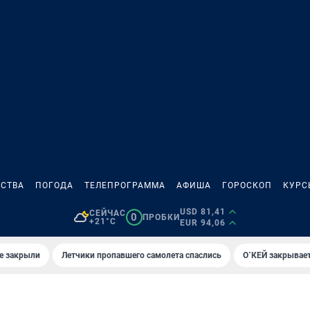
СТВА
ПОГОДА
ТЕЛЕПРОГРАММА
АФИША
ГОРОСКОП
КУРС
USD 81,41
СЕЙЧАС
0
ПРОБКИ
+21°C
EUR 94,06
е закрыли
Летчики пропавшего самолета спаслись
О`КЕЙ закрывает