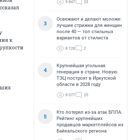
9 847
23
ссказал
Освежают и делают моложе:
3
лучшие стрижки для женщин
после 40 — топ стильных
у
вариантов от стилиста
ния к
хрупкости
8 128
2
Крупнейшая угольная
4
генерация в стране. Новую
ТЭЦ построят в Иркутской
области в 2028 году
чших
8 077
25
Кто потерял из-за атак БПЛА.
5
Рейтинг крупнейших
продавцов маркетплейсов из
Байкальского региона