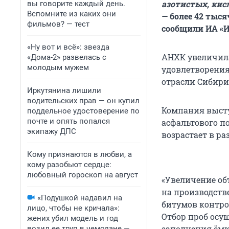
азотистых, кис
вы говорите каждый день.
Вспомните из каких они
— более 42 тыся
фильмов? — тест
сообщили ИА «И
«Ну вот и всё»: звезда
АНХК увеличила
«Дома-2» развелась с
молодым мужем
удовлетворения
отрасли Сибири
Иркутянина лишили
водительских прав — он купил
Компания выст
поддельное удостоверение по
почте и опять попался
асфальтового п
экипажу ДПС
возрастает в ра
Кому признаются в любви, а
кому разобьют сердце:
любовный гороскоп на август
«Увеличение об
на производств
«Подушкой надавил на
битумов контро
лицо, чтобы не кричала»:
Отбор проб осу
жених убил модель и год
заполнения ёмк
возил ее труп в чемодане —