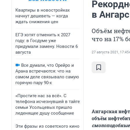
Рекордн
Квартиры в новостройках
в Ангарс
начнут дешеветь — когда
ждать снижения цен
Объём нефте
ЕГЭ хотят отменить к 2027
что на 17% б
году: в Госдуме уже
придумали замену. Новости 6
августа
27 августа 2021, 17:45
Все думали, что Орейро и
Арана встречаются: что на
самом деле связывало самую
горячую пару 90-х
«Простите нас за всё». С
телефона исчезнувшей в тайге
семьи Усольцевых пришло
Ангарская неф
леденящее душу сообщение
объём нефтеби
смолоподобные 
Эти фразы из советского кино