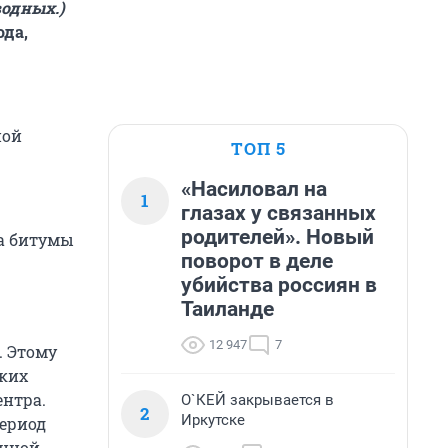
одных.)
ода,
ной
ТОП 5
«Насиловал на
1
глазах у связанных
родителей». Новый
на битумы
поворот в деле
убийства россиян в
Таиланде
12 947
7
. Этому
ских
нтра.
О`КЕЙ закрывается в
2
Иркутске
период
енной