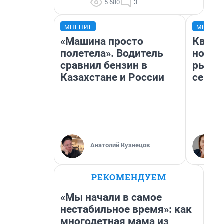
5 680
3
МНЕНИЕ
МНЕНИ
«Машина просто
Кварт
полетела». Водитель
но де
сравнил бензин в
рынок
Казахстане и России
сейча
Анатолий Кузнецов
РЕКОМЕНДУЕМ
«Мы начали в самое
нестабильное время»: как
многодетная мама из