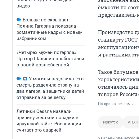
видео
ёмкости на соот
представитель 
Больше не скрывает:
Полина Гагарина показала
Производство д
романтичные кадры с новым
избранником
стандарту ГОСТ
эксплуатационн
«Четырех мужей потеряла»:
и растяжимости
Прохор Шаляпин проболтался
о новой возлюбленной
Такое битумное
У могилы педофила. Его
характеристики
смерть разделила страну на
отмечалось дип
два лагеря, а защитника детей
товаров России»
отправила за решетку
На правах рекламы.
Летчики Cessna назвали
причину жесткой посадки в
Иркутск
АНХК
иркутской тайге. Росавиация
считает это аварией
Увидели опечатку? В