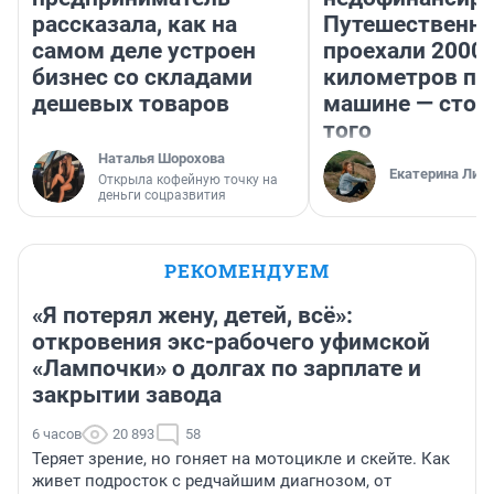
рассказала, как на
Путешественн
самом деле устроен
проехали 2000
бизнес со складами
километров по 
дешевых товаров
машине — стои
того
Наталья Шорохова
Екатерина Лит
Открыла кофейную точку на
деньги соцразвития
РЕКОМЕНДУЕМ
«Я потерял жену, детей, всё»:
откровения экс-рабочего уфимской
«Лампочки» о долгах по зарплате и
закрытии завода
6 часов
20 893
58
Теряет зрение, но гоняет на мотоцикле и скейте. Как
живет подросток с редчайшим диагнозом, от