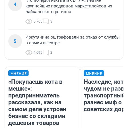
Кто потерял из-за атак БПЛА. Рейтинг
4
крупнейших продавцов маркетплейсов из
Байкальского региона
5 765
3
Иркутянина оштрафовали за отказ от службы
5
в армии и театре
4 695
2
МНЕНИЕ
МНЕНИЕ
«Покупаешь кота в
Наследие, кото
мешке»:
чудом не разва
предприниматель
транспортный 
рассказала, как на
разнес миф о 
самом деле устроен
советских доро
бизнес со складами
дешевых товаров