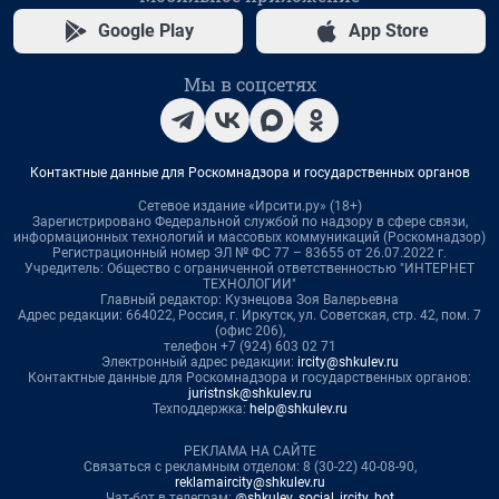
Google Play
App Store
Мы в соцсетях
Контактные данные для Роскомнадзора и государственных органов
Сетевое издание «Ирсити.ру» (18+)
Зарегистрировано Федеральной службой по надзору в сфере связи,
информационных технологий и массовых коммуникаций (Роскомнадзор)
Регистрационный номер ЭЛ № ФС 77 – 83655 от 26.07.2022 г.
Учредитель: Общество с ограниченной ответственностью "ИНТЕРНЕТ
ТЕХНОЛОГИИ"
Главный редактор: Кузнецова Зоя Валерьевна
Адрес редакции: 664022, Россия, г. Иркутск, ул. Советская, стр. 42, пом. 7
(офис 206),
телефон +7 (924) 603 02 71
Электронный адрес редакции:
ircity@shkulev.ru
Контактные данные для Роскомнадзора и государственных органов:
juristnsk@shkulev.ru
Техподдержка:
help@shkulev.ru
РЕКЛАМА НА САЙТЕ
Связаться с рекламным отделом: 8 (30-22) 40-08-90,
reklamaircity@shkulev.ru
Чат-бот в телеграм:
@shkulev_social_ircity_bot