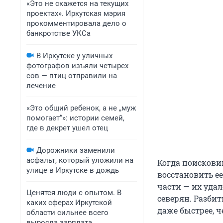
«Это не скажется на текущих
проектах». Иркутская мэрия
прокомментировала дело о
банкротстве УКСа
В Иркутске у уличных
фотографов изъяли четырех
сов — птиц отправили на
лечение
«Это общий ребенок, а не „муж
помогает“»: истории семей,
где в декрет ушел отец
Дорожники заменили
асфальт, который уложили на
Когда поискови
улице в Иркутске в дождь
восстановить е
части — их уда
Ценятся люди с опытом. В
северян. Разби
каких сферах Иркутской
даже быстрее, ч
области сильнее всего
выросла зарплата