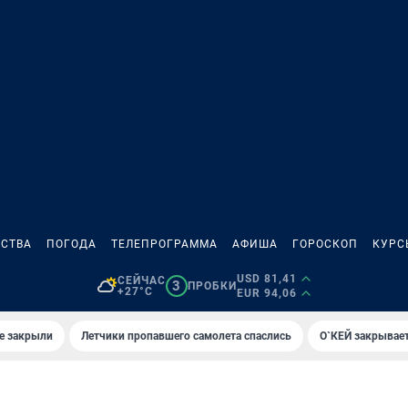
СТВА
ПОГОДА
ТЕЛЕПРОГРАММА
АФИША
ГОРОСКОП
КУРС
USD 81,41
СЕЙЧАС
3
ПРОБКИ
+27°C
EUR 94,06
е закрыли
Летчики пропавшего самолета спаслись
О`КЕЙ закрывает