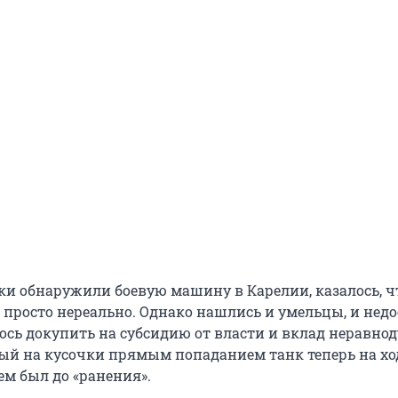
ки обнаружили боевую машину в Карелии, казалось, ч
е просто нереально. Однако нашлись и умельцы, и не
лось докупить на субсидию от власти и вклад неравн
тый на кусочки прямым попаданием танк теперь на ход
ем был до «ранения».