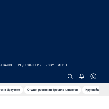
Ы ВАЛЮТ
РЕДКОЛЛЕГИЯ
ZODY
ИГРЫ
ся в Иркутске
Студия растяжки бросила клиентов
Крупнейшие про