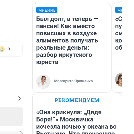
МНЕНИЕ
МНЕНИ
Был долг, а теперь —
«Спут
пенсия! Как вместо
пургу»
повисших в воздухе
смерт
алиментов получать
котор
реальные деньги:
обнар
0
разбор иркутского
юриста
Маргарита Ярошенко
РЕКОМЕНДУЕМ
«Она крикнула: „Дядя
Боря!“» Москвичка
исчезла ночью у океана во
Вьетнаме. Что произошло