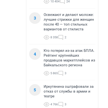
10 404
24
Освежают и делают моложе:
3
лучшие стрижки для женщин
после 40 — топ стильных
вариантов от стилиста
8 358
2
Кто потерял из-за атак БПЛА.
4
Рейтинг крупнейших
продавцов маркетплейсов из
Байкальского региона
5 865
3
Иркутянина оштрафовали за
5
отказ от службы в армии и
театре
4 766
3