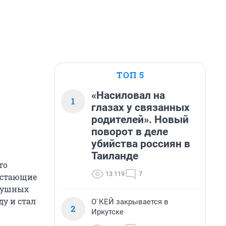
ТОП 5
«Насиловал на
1
глазах у связанных
родителей». Новый
поворот в деле
убийства россиян в
Таиланде
то
13 119
7
достающие
одушных
у и стал
О`КЕЙ закрывается в
2
Иркутске