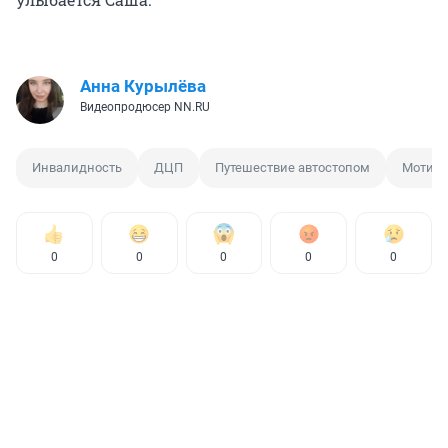
Анна Курылёва
Видеопродюсер NN.RU
Инвалидность
ДЦП
Путешествие автостопом
Мотива
0
0
0
0
0