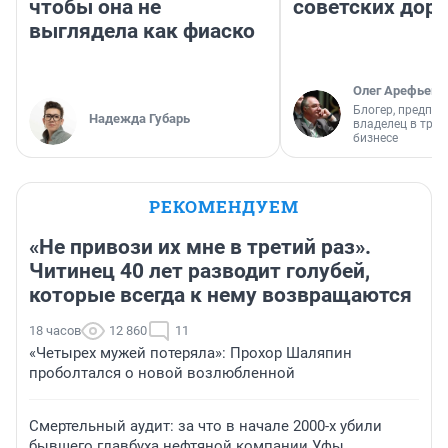
чтобы она не
советских доро
выглядела как фиаско
Олег Арефьев
Блогер, предпри
Надежда Губарь
владелец в тра
бизнесе
РЕКОМЕНДУЕМ
«Не привози их мне в третий раз».
Читинец 40 лет разводит голубей,
которые всегда к нему возвращаются
18 часов
12 860
11
«Четырех мужей потеряла»: Прохор Шаляпин
проболтался о новой возлюбленной
Смертельный аудит: за что в начале 2000-х убили
бывшего главбуха нефтяной компании Уфы