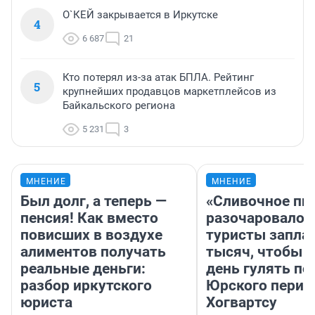
О`КЕЙ закрывается в Иркутске
4
6 687
21
Кто потерял из-за атак БПЛА. Рейтинг
5
крупнейших продавцов маркетплейсов из
Байкальского региона
5 231
3
МНЕНИЕ
МНЕНИЕ
Был долг, а теперь —
«Сливочное пи
пенсия! Как вместо
разочаровало»
повисших в воздухе
туристы запла
алиментов получать
тысяч, чтобы 
реальные деньги:
день гулять по
разбор иркутского
Юрского перио
юриста
Хогвартсу