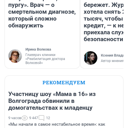
пургу». Врач — о
бережет. Журн
смертельном диагнозе,
хотела снять 2
который сложно
тысяч, чтобы п
обнаружить
кредит, — к не
приехала служ
безопасности
Ирина Волкова
Главврач клиники
Ксения Владим
«Реабилитация доктора
Автор мнения
Волковой»
РЕКОМЕНДУЕМ
Участницу шоу «Мама в 16» из
Волгограда обвинили в
домогательствах к младенцу
9 часов
9 447
12
«Мы начали в самое нестабильное время»: как