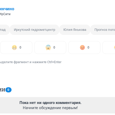
инчино
 ИрСити
опад
Иркутский гидрометцентр
Юлия Янькова
Прогноз пог
0
0
0
ыделите фрагмент и нажмите Ctrl+Enter
ИИ
0
Пока нет ни одного комментария.
Начните обсуждение первым!