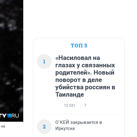
ТОП 5
«Насиловал на
1
глазах у связанных
родителей». Новый
поворот в деле
убийства россиян в
Таиланде
12 531
7
О`КЕЙ закрывается в
2
 на
Иркутске