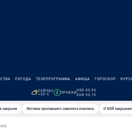
СТВА
ПОГОДА
ТЕЛЕПРОГРАММА
АФИША
ГОРОСКОП
КУРС
USD 80,93
СЕЙЧАС
2
ПРОБКИ
+30°C
EUR 93,19
е закрыли
Летчики пропавшего самолета спаслись
О`КЕЙ закрывает
ИМА