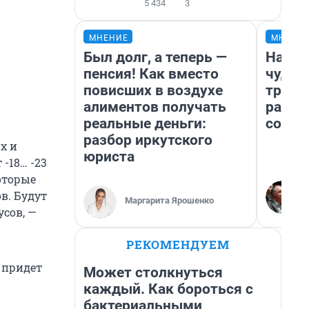
5 434
3
МНЕНИЕ
МНЕНИ
Был долг, а теперь —
Насле
пенсия! Как вместо
чудом
повисших в воздухе
транс
алиментов получать
разне
реальные деньги:
совет
разбор иркутского
х и
юриста
-18… -23
которые
в. Будут
Маргарита Ярошенко
усов, —
РЕКОМЕНДУЕМ
 придет
Может столкнуться
каждый. Как бороться с
бактериальными