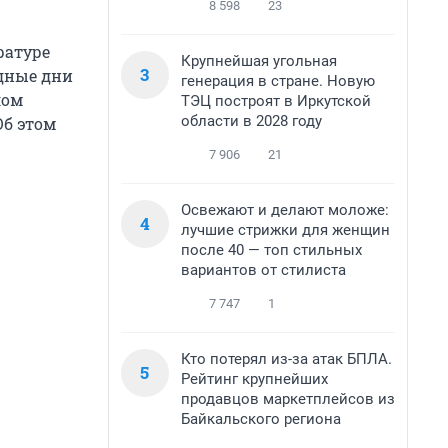
8 598
23
ратуре
Крупнейшая угольная
3
одные дни
генерация в стране. Новую
лом
ТЭЦ построят в Иркутской
области в 2028 году
Об этом
7 906
21
Освежают и делают моложе:
4
лучшие стрижки для женщин
после 40 — топ стильных
вариантов от стилиста
7 747
1
Кто потерял из-за атак БПЛА.
5
Рейтинг крупнейших
продавцов маркетплейсов из
Байкальского региона