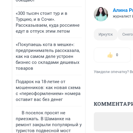
обещают
Алина Р
«300 тысяч стоит тур и в
журналист
Турцию, и в Сочи».
Рассказываем, куда россияне
едут в отпуск этим летом
Иркутск
Снег
«Покупаешь кота в мешке»:
предприниматель рассказала,
0
как на самом деле устроен
бизнес со складами дешевых
товаров
Увидели опечатку? В
Подарок на 18-летие от
мошенников: как новая схема
с «переоформлением» номера
оставит вас без денег
КОММЕНТАР
В поселок просят не
приезжать. В Шаманке на
ремонт закрыли популярный у
туристов подвесной мост