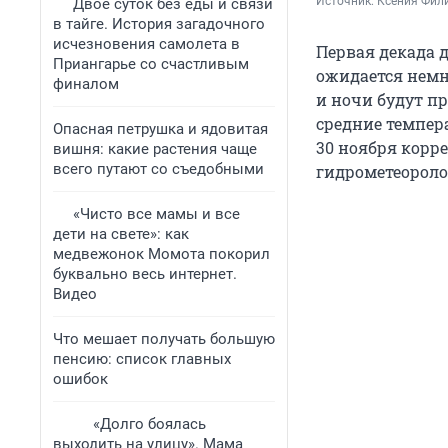
Источник: 
Ксения Фил
Двое суток без еды и связи
в тайге. История загадочного
исчезновения самолета в
Первая декада 
Приангарье со счастливым
ожидается немн
финалом
и ночи будут пр
средние темпер
Опасная петрушка и ядовитая
30 ноября корр
вишня: какие растения чаще
всего путают со съедобными
гидрометеороло
«Чисто все мамы и все
дети на свете»: как
медвежонок Момота покорил
буквально весь интернет.
Видео
Что мешает получать большую
пенсию: список главных
ошибок
«Долго боялась
выходить на улицу». Мама