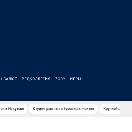
Ы ВАЛЮТ
РЕДКОЛЛЕГИЯ
ZODY
ИГРЫ
ся в Иркутске
Студия растяжки бросила клиентов
Крупнейшие про