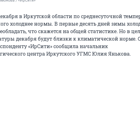
имонова / «ИрСити»
декабря в Иркутской области по среднесуточной темпе
ого холоднее нормы. В первые десять дней зимы хол
еобладать, что скажется на общей статистике. Но в це
атуры декабря будут близки к климатической норме. 
еспонденту «ИрСити» сообщила начальник
гического центра Иркутского УГМС Юлия Янькова.