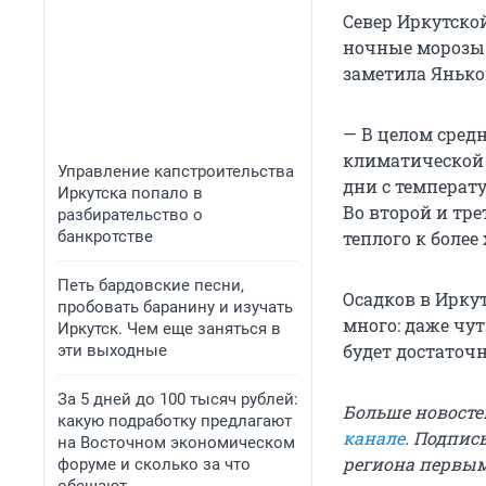
Север Иркутско
ночные морозы. 
заметила Янько
— В целом сред
климатической 
Управление капстроительства
дни с температ
Иркутска попало в
Во второй и тре
разбирательство о
банкротстве
теплого к более
Петь бардовские песни,
Осадков в Иркут
пробовать баранину и изучать
много: даже чут
Иркутск. Чем еще заняться в
будет достаточн
эти выходные
За 5 дней до 100 тысяч рублей:
Больше новосте
какую подработку предлагают
канале
. Подпис
на Восточном экономическом
региона первы
форуме и сколько за что