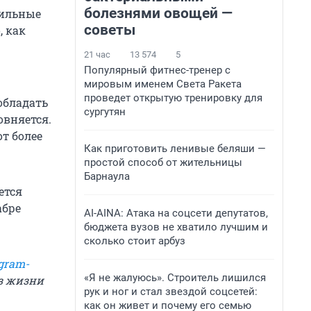
болезнями овощей —
сильные
советы
, как
21 час
13 574
5
Популярный фитнес-тренер с
мировым именем Света Ракета
проведет открытую тренировку для
обладать
сургутян
овняется.
т более
Как приготовить ленивые беляши —
простой способ от жительницы
Барнаула
ется
абре
AI-AINA: Атака на соцсети депутатов,
бюджета вузов не хватило лучшим и
сколько стоит арбуз
gram-
«Я не жалуюсь». Строитель лишился
из жизни
рук и ног и стал звездой соцсетей:
как он живет и почему его семью