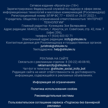
Сетевое издание «Ирсити.ру» (18+)
Зарегистрировано Федеральной службой по надзору в сфере связи,
информационных технологий и массовых коммуникаций (Роскомнадзор)
Регистрационный номер ЭЛ № ФС 77 – 83655 от 26.07.2022 г.
Учредитель: Общество с ограниченной ответственностью "ИНТЕРНЕТ
ТЕХНОЛОГИИ"
Главный редактор: Кузнецова Зоя Валерьевна
Адрес редакции: 664022, Россия, г. Иркутск, ул. Советская, стр. 42, пом. 7
(офис 206),
телефон +7 (924) 603 02 71
Электронный адрес редакции:
ircity@shkulev.ru
Контактные данные для Роскомнадзора и государственных органов:
juristnsk@shkulev.ru
Техподдержка:
help@shkulev.ru
РЕКЛАМА НА САЙТЕ
Связаться с рекламным отделом: 8 (30-22) 40-08-90,
reklamaircity@shkulev.ru
Чат-бот в телеграм:
@shkulev_social_ircity_bot
Редакция сайта не несет ответственности за достоверность
информации, содержащейся в рекламных объявлениях.
Информация об ограничениях
Политика использования cookies
Рекомендательные системы
Пользовательское соглашение сервиса «Подписка без баннерной
рекламы»