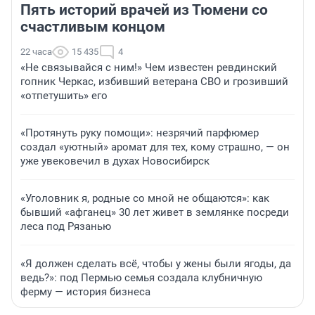
Пять историй врачей из Тюмени со
счастливым концом
22 часа
15 435
4
«Не связывайся с ним!» Чем известен ревдинский
гопник Черкас, избивший ветерана СВО и грозивший
«отпетушить» его
«Протянуть руку помощи»: незрячий парфюмер
создал «уютный» аромат для тех, кому страшно, — он
уже увековечил в духах Новосибирск
«Уголовник я, родные со мной не общаются»: как
бывший «афганец» 30 лет живет в землянке посреди
леса под Рязанью
«Я должен сделать всё, чтобы у жены были ягоды, да
ведь?»: под Пермью семья создала клубничную
ферму — история бизнеса