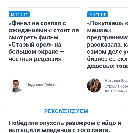
МНЕНИЕ
МНЕНИЕ
«Финал не совпал с
«Покупаешь ко
ожиданиями»: стоит ли
мешке»:
смотреть фильм
предпринимат
«Старый орел» на
рассказала, как
большом экране —
самом деле ус
честная рецензия
бизнес со скл
дешевых това
Наталья Шорох
Надежда Губарь
Открыла кофейн
деньги соцразв
РЕКОМЕНДУЕМ
Победили опухоль размером с яйцо и
вытащили младенца с того света.