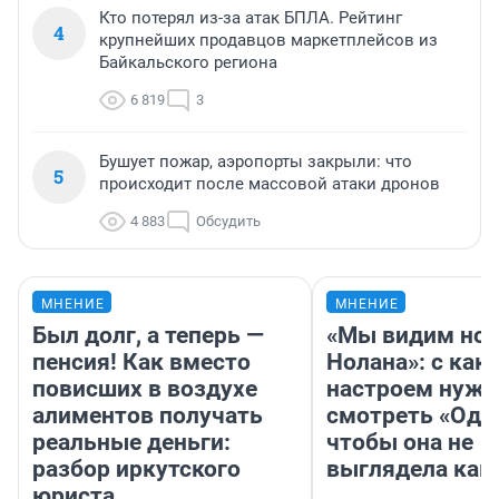
Кто потерял из-за атак БПЛА. Рейтинг
4
крупнейших продавцов маркетплейсов из
Байкальского региона
6 819
3
Бушует пожар, аэропорты закрыли: что
5
происходит после массовой атаки дронов
4 883
Обсудить
МНЕНИЕ
МНЕНИЕ
Был долг, а теперь —
«Мы видим нов
пенсия! Как вместо
Нолана»: с как
повисших в воздухе
настроем нужн
алиментов получать
смотреть «Оди
реальные деньги:
чтобы она не
разбор иркутского
выглядела как
юриста