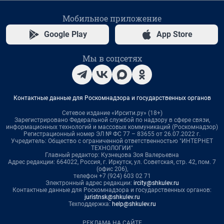
Мобильное приложение
Google Play
App Store
Мы в соцсетях
Контактные данные для Роскомнадзора и государственных органов
Сетевое издание «Ирсити.ру» (18+)
Зарегистрировано Федеральной службой по надзору в сфере связи,
информационных технологий и массовых коммуникаций (Роскомнадзор)
Регистрационный номер ЭЛ № ФС 77 – 83655 от 26.07.2022 г.
Учредитель: Общество с ограниченной ответственностью "ИНТЕРНЕТ
ТЕХНОЛОГИИ"
Главный редактор: Кузнецова Зоя Валерьевна
Адрес редакции: 664022, Россия, г. Иркутск, ул. Советская, стр. 42, пом. 7
(офис 206),
телефон +7 (924) 603 02 71
Электронный адрес редакции:
ircity@shkulev.ru
Контактные данные для Роскомнадзора и государственных органов:
juristnsk@shkulev.ru
Техподдержка:
help@shkulev.ru
РЕКЛАМА НА САЙТЕ