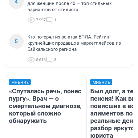
4
для женщин после 40 — топ стильных
вариантов от стилиста
7 997
1
Кто потерял из-за атак БПЛА. Рейтинг
5
крупнейших продавцов маркетплейсов из
Байкальского региона
5 616
3
МНЕНИЕ
МНЕНИЕ
«Спуталась речь, понес
Был долг, а те
пургу». Врач — о
пенсия! Как вм
смертельном диагнозе,
повисших в во
который сложно
алиментов пол
обнаружить
реальные день
разбор иркутск
юриста