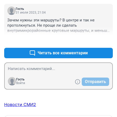
Гость
31 июля 2023, 21:04
Зачем нужны эти маршруты? В центре и так не 
протолкнуться. Не проще ли сделать 
внутримикрорайонные круговые маршруты, и меньше 
нагрузка на основные магистрали, и меньше 
+0
–0
автобусов надо, поскольку время поездки по 
маршруту сократится, и пользы больше. К тому же от 
мелких маршруток больше проблем, по основным 
Читать все комментарии
магистралям оставить только автобусы большой и 
средней вместимости.
Гость
Отправить
Войти
Новости СМИ2