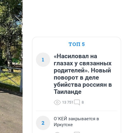
ТОП 5
«Насиловал на
1
глазах у связанных
родителей». Новый
поворот в деле
убийства россиян в
Таиланде
13 751
8
О`КЕЙ закрывается в
2
Иркутске