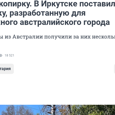
копирку. В Иркутске постави
ку, разработанную для
ного австралийского города
 из Австралии получили за них несколь
18 521
тария