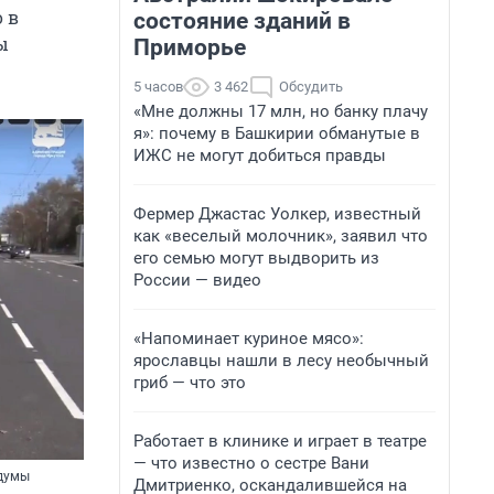
 в
состояние зданий в
ы
Приморье
5 часов
3 462
Обсудить
«Мне должны 17 млн, но банку плачу
я»: почему в Башкирии обманутые в
ИЖС не могут добиться правды
Фермер Джастас Уолкер, известный
как «веселый молочник», заявил что
его семью могут выдворить из
России — видео
«Напоминает куриное мясо»:
ярославцы нашли в лесу необычный
гриб — что это
Работает в клинике и играет в театре
— что известно о сестре Вани
сдумы
Дмитриенко, оскандалившейся на