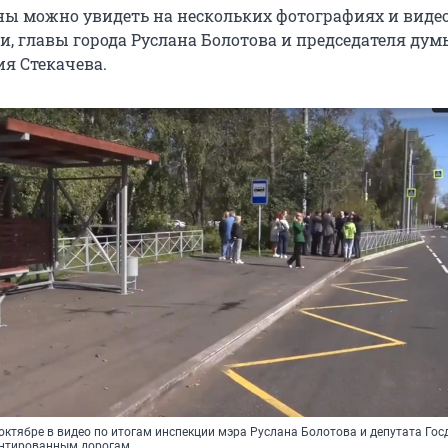
ы можно увидеть на нескольких фотографиях и видео
и, главы города Руслана Болотова и председателя дум
ия Стекачева.
октябре в видео по итогам инспекции мэра Руслана Болотова и депутата Го
онтированным дорогам