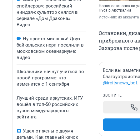
спойлеров»: российский
Новая остановка на у
Нуса в Австралии
ниндзя-скульптор снялся в
Источник: 
из аккаунта
сериале «Дом Дракона».
Видео
Остановки, диз
Ну просто милашки! Двух
прибрежного ав
байкальских нерп поселили в
Захарова после 
московском океанариуме:
видео
Если вы замети
Школьники начнут учиться по
благоустройств
новой программе: что
@ircitynews_bot
.
изменится с 1 сентября
ЗВОНИТЕ
Лучший среди иркутских. ИГУ
вошёл в топ-50 российских
вузов международного
рейтинга
Ушел от жены с двумя
детьми. Как главный качок