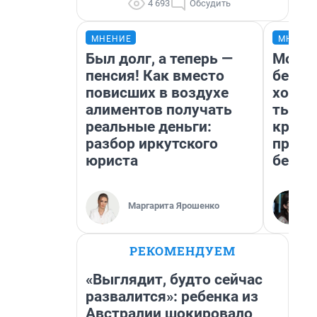
4 693
Обсудить
МНЕНИЕ
МНЕНИ
Был долг, а теперь —
Мой б
пенсия! Как вместо
береж
повисших в воздухе
хотел
алиментов получать
тысяч
реальные деньги:
креди
разбор иркутского
приех
юриста
безоп
Маргарита Ярошенко
РЕКОМЕНДУЕМ
«Выглядит, будто сейчас
развалится»: ребенка из
Австралии шокировало