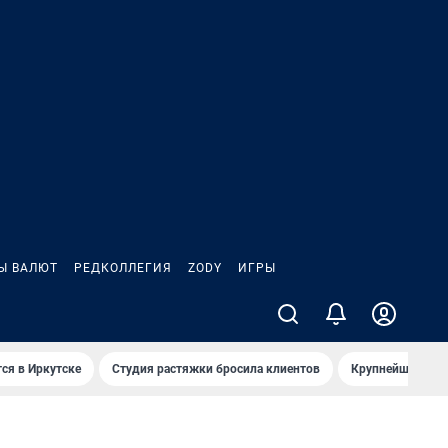
Ы ВАЛЮТ
РЕДКОЛЛЕГИЯ
ZODY
ИГРЫ
ся в Иркутске
Студия растяжки бросила клиентов
Крупнейшие про