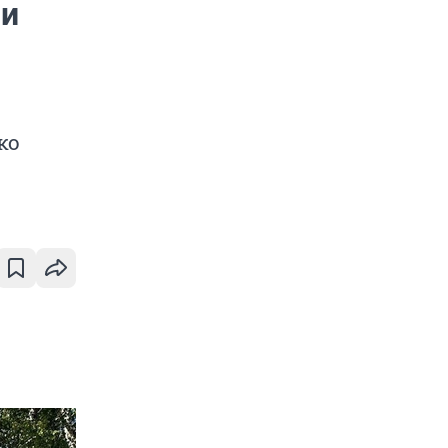
ли
ко