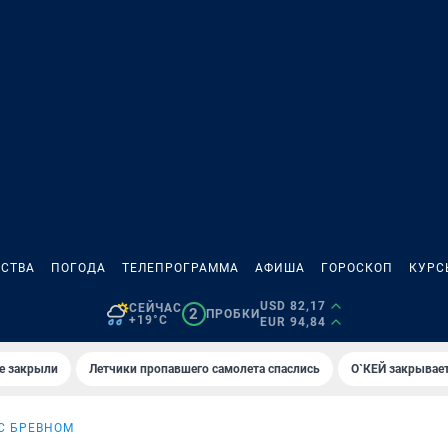
СТВА
ПОГОДА
ТЕЛЕПРОГРАММА
АФИША
ГОРОСКОП
КУРС
USD 82,17
СЕЙЧАС
2
ПРОБКИ
+19°C
EUR 94,84
е закрыли
Летчики пропавшего самолета спаслись
О`КЕЙ закрывает
С БРЕВНОМ