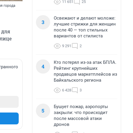
11 651
25
ля города
Освежают и делают моложе:
3
лучшие стрижки для женщин
после 40 — топ стильных
 для
вариантов от стилиста
улице
9 291
2
Кто потерял из-за атак БПЛА.
4
транного
Рейтинг крупнейших
продавцов маркетплейсов из
Байкальского региона
6 428
3
Бушует пожар, аэропорты
5
закрыли: что происходит
после массовой атаки
дронов