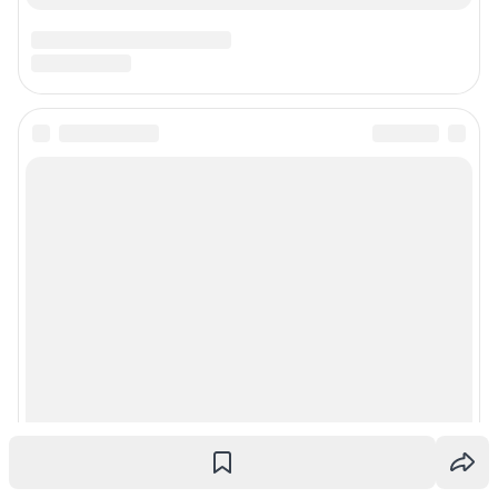
Статистика канала в MAX
Все города сети
Мобильное приложение
Google Play
App Store
Мы в соцсетях
Контактные данные для Роскомнадзора и государственных органов
Сетевое издание «Ирсити.ру» (18+)
Зарегистрировано Федеральной службой по надзору в сфере связи,
информационных технологий и массовых коммуникаций (Роскомнадзор)
Регистрационный номер ЭЛ № ФС 77 – 83655 от 26.07.2022 г.
Учредитель: Общество с ограниченной ответственностью "ИНТЕРНЕТ
ТЕХНОЛОГИИ"