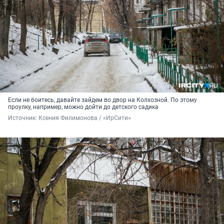
Если не боитесь, давайте зайдем во двор на Колхозной. По этому
проулку, например, можно дойти до детского садика
Источник: 
Ксения Филимонова / «ИрСити»