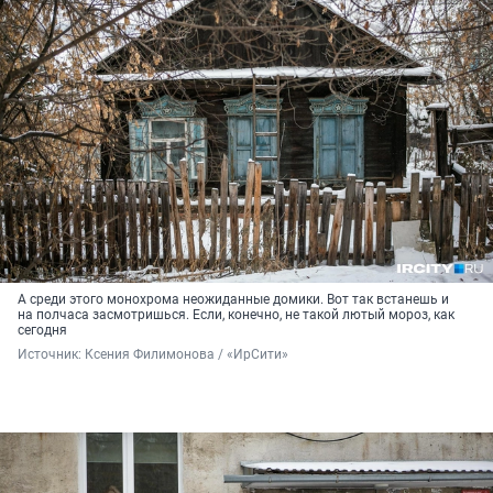
А среди этого монохрома неожиданные домики. Вот так встанешь и
на полчаса засмотришься. Если, конечно, не такой лютый мороз, как
сегодня
Источник: 
Ксения Филимонова / «ИрСити»