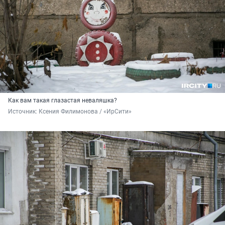
Как вам такая глазастая неваляшка?
Источник: 
Ксения Филимонова / «ИрСити»