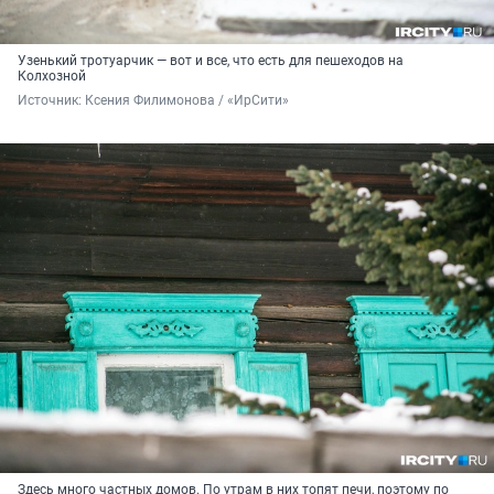
Узенький тротуарчик — вот и все, что есть для пешеходов на
Колхозной
Источник: 
Ксения Филимонова / «ИрСити»
Здесь много частных домов. По утрам в них топят печи, поэтому по