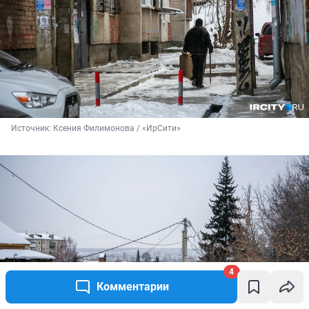
Источник: 
Ксения Филимонова / «ИрСити»
4
Комментарии