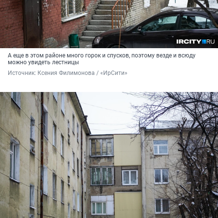
А еще в этом районе много горок и спусков, поэтому везде и всюду
можно увидеть лестницы
Источник: 
Ксения Филимонова / «ИрСити»