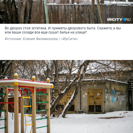
Во дворах стоя эстетика. И приметы дворового быта. Скажите, а вы
или ваши соседи все еще сушат белье на улице?
Источник: 
Ксения Филимонова / «ИрСити»