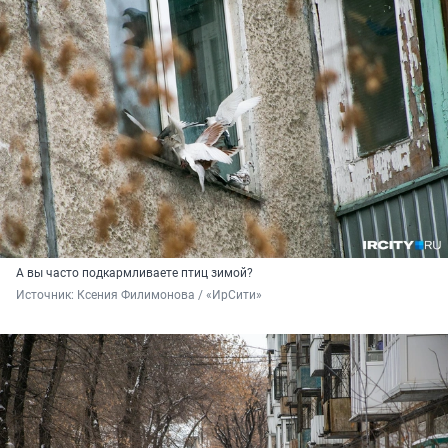
А вы часто подкармливаете птиц зимой?
Источник: 
Ксения Филимонова / «ИрСити»