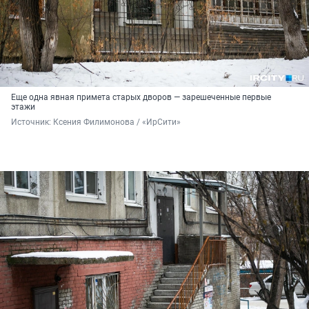
Еще одна явная примета старых дворов — зарешеченные первые
этажи
Источник: 
Ксения Филимонова / «ИрСити»