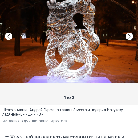
1 из 3
Шелеховчанин Андрей Гирфанов занял 3 место и подарил Иркутску
ледяные «Б», «Д» и «Э»
Источник: 
Администрация Иркутска
— Хочу поблагодарить мастеров от лица мэрии