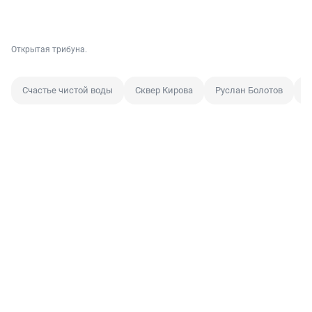
Открытая трибуна.
Счастье чистой воды
Сквер Кирова
Руслан Болотов
А