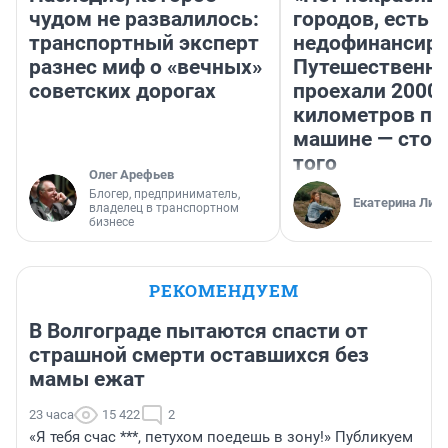
чудом не развалилось:
городов, есть
транспортный эксперт
недофинансиро
разнес миф о «вечных»
Путешественн
советских дорогах
проехали 2000
километров по 
машине — стои
того
Олег Арефьев
Блогер, предприниматель,
Екатерина Лит
владелец в транспортном
бизнесе
РЕКОМЕНДУЕМ
В Волгограде пытаются спасти от
страшной смерти оставшихся без
мамы ежат
23 часа
15 422
2
«Я тебя счас ***, петухом поедешь в зону!» Публикуем