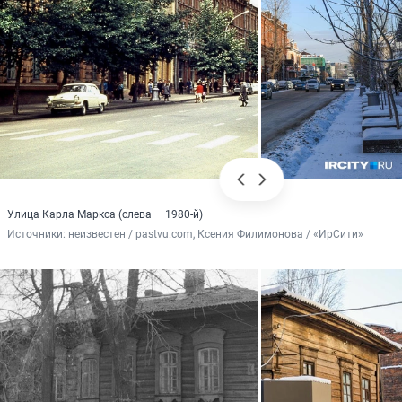
Улица Карла Маркса (слева — 1980-й)
Источники: 
неизвестен / pastvu.com, Ксения Филимонова / «ИрСити»