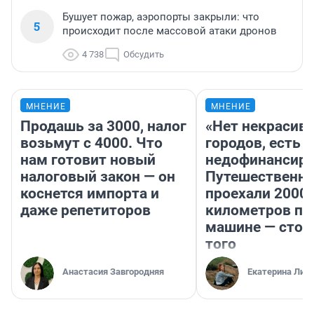
Бушует пожар, аэропорты закрыли: что
5
происходит после массовой атаки дронов
4 738
Обсудить
МНЕНИЕ
МНЕНИЕ
Продашь за 3000, налог
«Нет некрасив
возьмут с 4000. Что
городов, есть
нам готовит новый
недофинансиро
налоговый закон — он
Путешественн
коснется импорта и
проехали 2000
даже репетиторов
километров по 
машине — стои
того
Анастасия Завгородняя
Екатерина Лит