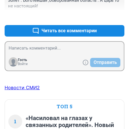
30лет . Боготейшая ,обворованная область . А царь то 
не настоящий!
+0
–1
Читать все комментарии
Гость
Отправить
Войти
Новости СМИ2
ТОП 5
«Насиловал на глазах у
1
связанных родителей». Новый