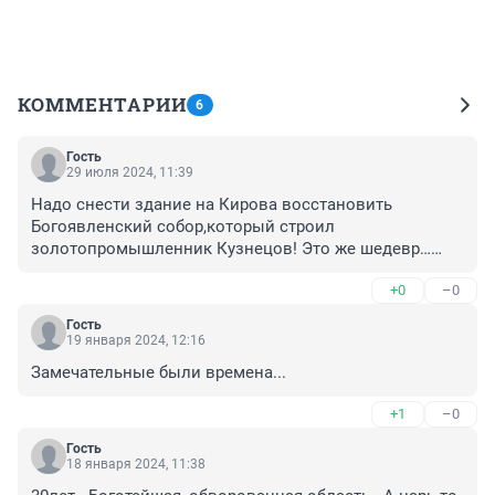
КОММЕНТАРИИ
6
Гость
29 июля 2024, 11:39
Надо снести здание на Кирова восстановить 
Богоявленский собор,который строил 
золотопромышленник Кузнецов! Это же шедевр…
высота 60м,5тыс прихожан входило!! Была визитная 
+0
–0
карточка Иркутска!!! Жаль его взорвали…Были люди в 
наше время,не то что нынешнее племя (с)..!
Гость
19 января 2024, 12:16
Замечательные были времена...
+1
–0
Гость
18 января 2024, 11:38