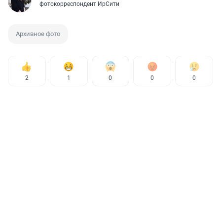
фотокорреспондент ИрСити
Архивное фото
2
1
0
0
0