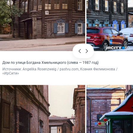
Дом по улице Богдана Хмельницкого (слева — 1987 год)
Источники: 
Angelika Rosenzweig / pastvu.com, Ксения Филимонова / 
«ИрСити»