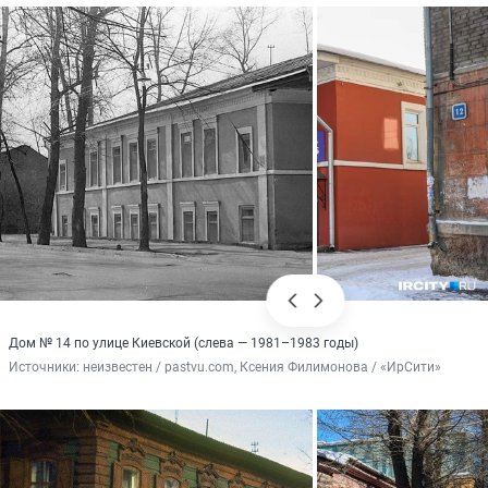
Дом № 14 по улице Киевской (слева — 1981–1983 годы)
Источники: 
неизвестен / pastvu.com, Ксения Филимонова / «ИрСити»