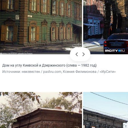
Дом на углу Киевской и Дзержинского (слева — 1982 год)
Источники: 
неизвестен / pastvu.com, Ксения Филимонова / «ИрСити»