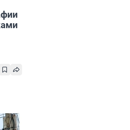
афии
ками