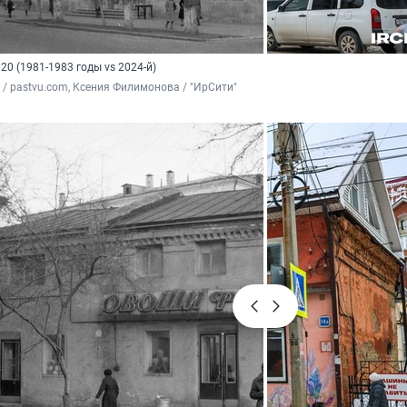
20 (1981-1983 годы vs 2024-й)
 / pastvu.com, Ксения Филимонова / "ИрСити"