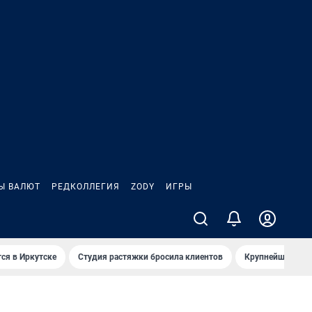
Ы ВАЛЮТ
РЕДКОЛЛЕГИЯ
ZODY
ИГРЫ
ся в Иркутске
Студия растяжки бросила клиентов
Крупнейшие про