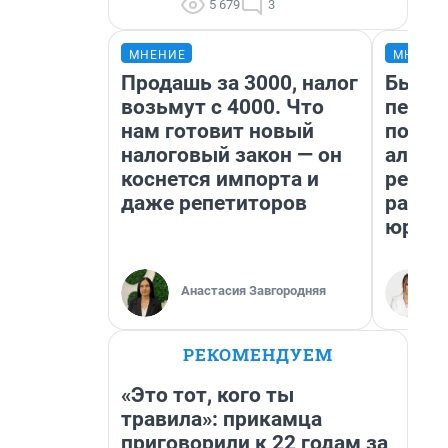
5 679
3
МНЕНИЕ
МНЕНИ
Продашь за 3000, налог
Был до
возьмут с 4000. Что
пенси
нам готовит новый
повис
налоговый закон — он
алиме
коснется импорта и
реаль
даже репетиторов
разбо
юрист
Анастасия Завгородняя
РЕКОМЕНДУЕМ
«Это тот, кого ты
травила»: прикамца
приговорили к 22 годам за