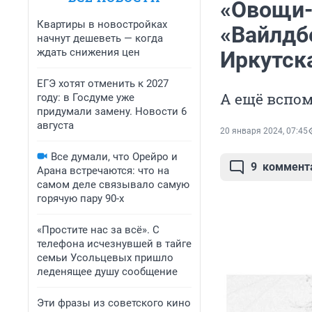
«Овощи-
Квартиры в новостройках
«Вайлдб
начнут дешеветь — когда
ждать снижения цен
Иркутск
ЕГЭ хотят отменить к 2027
А ещё вспом
году: в Госдуме уже
придумали замену. Новости 6
августа
20 января 2024, 07:45
Все думали, что Орейро и
9
коммент
Арана встречаются: что на
самом деле связывало самую
горячую пару 90-х
«Простите нас за всё». С
телефона исчезнувшей в тайге
семьи Усольцевых пришло
леденящее душу сообщение
Эти фразы из советского кино