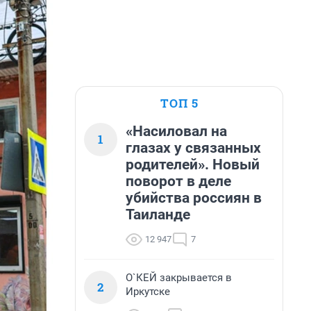
ТОП 5
«Насиловал на
1
глазах у связанных
родителей». Новый
поворот в деле
убийства россиян в
Таиланде
12 947
7
О`КЕЙ закрывается в
2
Иркутске