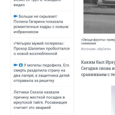
видео
Больше не скрывает:
Полина Гагарина показала
романтичные кадры с новым
избранником
«Овощи-фрукты» превр
«Четырех мужей потеряла»:
снимками
Прохор Шаляпин проболтался
Источник: 
«ИрСити»
о новой возлюбленной
Каким был Иркут
У могилы педофила. Его
Сегодня снова 
смерть разделила страну на
сравниваем с те
два лагеря, а защитника детей
отправила за решетку
Летчики Cessna назвали
причину жесткой посадки в
иркутской тайге. Росавиация
считает это аварией