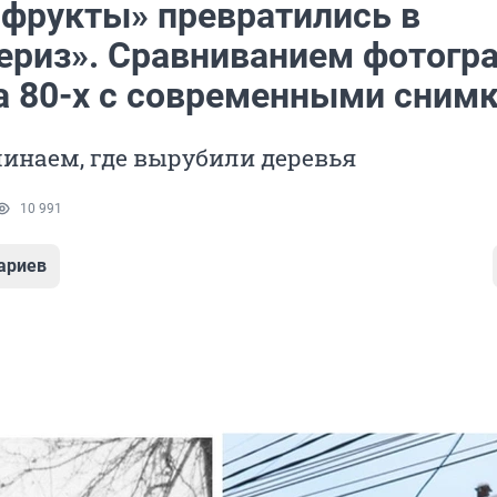
фрукты» превратились в
ериз». Сравниванием фотогр
а 80-х с современными сним
инаем, где вырубили деревья
10 991
ариев