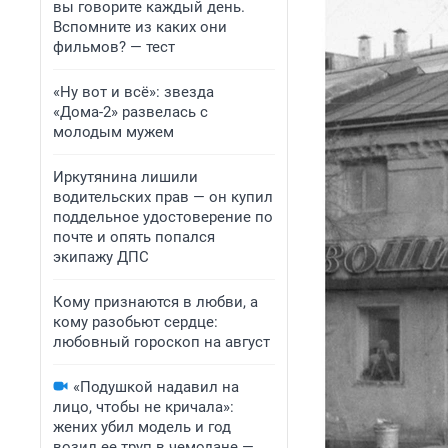
вы говорите каждый день.
Вспомните из каких они
фильмов? — тест
«Ну вот и всё»: звезда
«Дома-2» развелась с
молодым мужем
Иркутянина лишили
водительских прав — он купил
поддельное удостоверение по
почте и опять попался
экипажу ДПС
Кому признаются в любви, а
кому разобьют сердце:
любовный гороскоп на август
«Подушкой надавил на
лицо, чтобы не кричала»:
жених убил модель и год
возил ее труп в чемодане —