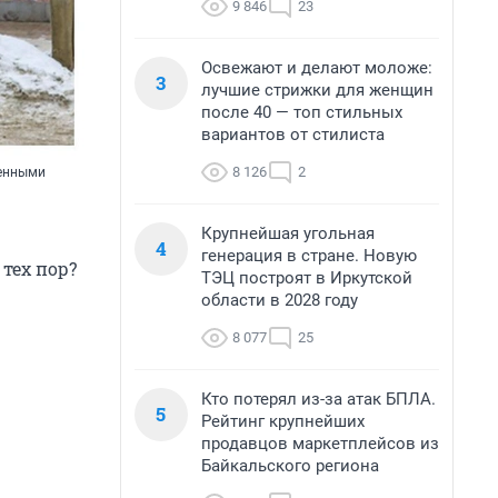
9 846
23
Освежают и делают моложе:
3
лучшие стрижки для женщин
после 40 — топ стильных
вариантов от стилиста
8 126
2
менными
Крупнейшая угольная
4
генерация в стране. Новую
тех пор?
ТЭЦ построят в Иркутской
области в 2028 году
8 077
25
Кто потерял из-за атак БПЛА.
5
Рейтинг крупнейших
продавцов маркетплейсов из
Байкальского региона