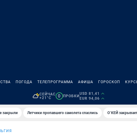
СТВА
ПОГОДА
ТЕЛЕПРОГРАММА
АФИША
ГОРОСКОП
КУРС
USD 81,41
СЕЙЧАС
0
ПРОБКИ
+21°C
EUR 94,06
е закрыли
Летчики пропавшего самолета спаслись
О`КЕЙ закрывает
ЛЬГИЯ