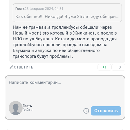
Гость
23 февраля 2024, 04:31
Как обычно!!! Никогда! Я уже 35 лет жду обещанные трамваи в НЛО! Так что и это всё также будут "строить"!!
Нам не трамваи ,а троллейбусы обещали; через 
Новый мост ( это который в Жилкино) , а после в 
НЛО по ул.Баумана. Кстати до моста провода для 
троллейбусов провели, правда с выездом на 
Баумана и запуска по ней общественного 
транспорта будут проблемы .
+1
–0
ОТВЕТИТЬ
Гость
Войти
Отправить