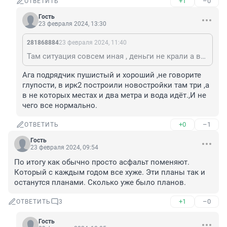
+1
–0
ОТВЕТИТЬ
Гость
23 февраля 2024, 13:30
281868884
23 февраля 2024, 11:40
Там ситуация совсем иная , деньги не крали а все гораздо хуже , изначально выбранное место не соответствовало для школы но решили строить и утвердили план но то что там болото на это болт забили , это кратко но там проблема с проектами сваями и грунтом, Вообщем-то когда начали строить выяснилось что нужно вынимать грунт и делать засыпку либо сваи что потребовало бы очень больших денег .. и начались качели администрации с подрядчиком но объективно вина администрации а не подрядчика но поскольку если администрация признает что вина их то кого то придётся садить а так можно свалить на подрядчика но даже в этом случае есть нюанс деньги то федеральные и их не освоили а значит их надо вернуть ... дальше описывать не буду так в кратце для понимания
Ага подрядчик пушистый и хороший ,не говорите 
глупости, в ирк2 построили новостройки там три ,а 
в не которых местах и два метра и вода идёт.,И не 
чего все нормально.
+0
–1
ОТВЕТИТЬ
Гость
23 февраля 2024, 09:54
По итогу как обычно просто асфальт поменяют. 
Который с каждым годом все хуже. Эти планы так и 
останутся планами. Сколько уже было планов.
+1
–0
ОТВЕТИТЬ
3
Гость