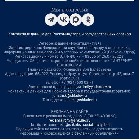
Мы в соцсетях
Контактные данные для Роскомнадзора и государственных органов
Сетевое издание «Ирсити.ру» (18+)
Зарегистрировано Федеральной службой по надзору в сфере связи,
информационных технологий и массовых коммуникаций (Роскомнадзор)
Регистрационный номер ЭЛ № ФС 77 – 83655 от 26.07.2022 г.
Учредитель: Общество с ограниченной ответственностью "ИНТЕРНЕТ
ТЕХНОЛОГИИ"
Главный редактор: Кузнецова Зоя Валерьевна
Адрес редакции: 664022, Россия, г. Иркутск, ул. Советская, стр. 42, пом. 7
(офис 206),
телефон +7 (924) 603 02 71
Электронный адрес редакции:
ircity@shkulev.ru
Контактные данные для Роскомнадзора и государственных органов:
juristnsk@shkulev.ru
Техподдержка:
help@shkulev.ru
РЕКЛАМА НА САЙТЕ
Связаться с рекламным отделом: 8 (30-22) 40-08-90,
reklamaircity@shkulev.ru
Чат-бот в телеграм:
@shkulev_social_ircity_bot
Редакция сайта не несет ответственности за достоверность
информации, содержащейся в рекламных объявлениях.