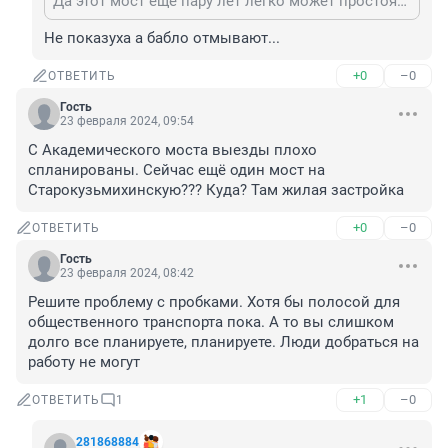
Да этот мост ещё пару лет легко может простоять и будут ве через светофор в одну полосу ездить !! Неужели не понятно люди что все делается на показуху !!
Не показуха а бабло отмывают...
+0
–0
ОТВЕТИТЬ
Гость
23 февраля 2024, 09:54
С Академического моста выезды плохо 
спланированы. Сейчас ещё один мост на 
Старокузьмихинскую??? Куда? Там жилая застройка
+0
–0
ОТВЕТИТЬ
Гость
23 февраля 2024, 08:42
Решите проблему с пробками. Хотя бы полосой для 
общественного транспорта пока. А то вы слишком 
долго все планируете, планируете. Люди добраться на 
работу не могут
+1
–0
ОТВЕТИТЬ
1
281868884