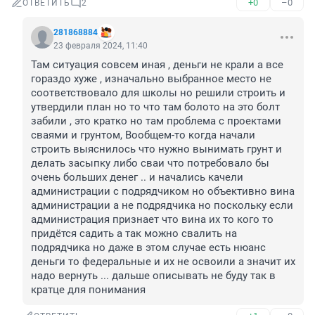
+0
–0
ОТВЕТИТЬ
2
281868884
23 февраля 2024, 11:40
Там ситуация совсем иная , деньги не крали а все 
гораздо хуже , изначально выбранное место не 
соответствовало для школы но решили строить и 
утвердили план но то что там болото на это болт 
забили , это кратко но там проблема с проектами 
сваями и грунтом, Вообщем-то когда начали 
строить выяснилось что нужно вынимать грунт и 
делать засыпку либо сваи что потребовало бы 
очень больших денег .. и начались качели 
администрации с подрядчиком но объективно вина 
администрации а не подрядчика но поскольку если 
администрация признает что вина их то кого то 
придётся садить а так можно свалить на 
подрядчика но даже в этом случае есть нюанс 
деньги то федеральные и их не освоили а значит их 
надо вернуть ... дальше описывать не буду так в 
кратце для понимания