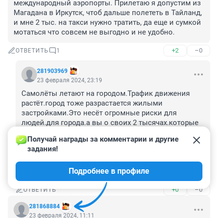
международный аэропорты. Прилетаю я допустим из 
Магадана в Иркутск, чтоб дальше полететь в Тайланд, 
и мне 2 тыс. на такси нужно тратить, да еще и сумкой 
мотаться что совсем не выгодно и не удобно.
+2
–0
ОТВЕТИТЬ
1
281903969
23 февраля 2024, 23:19
Самолёты летают на городом.Трафик движения 
растёт.город тоже разрастается жилыми 
застройками.Это несёт огромные риски для 
людей.для города.а вы о своих 2 тысячах.которые 
потратите на переезд из аэропорта для местных 
Получай награды за комментарии и другие 
линий в международный.Почему вы не видите 
задания!
дальше собственного носа?Город должен 
развиваться,авиаузел должен быть удобным 
Подробнее в профиле
совеременным и безопасным.
+0
–0
ОТВЕТИТЬ
281868884
23 февраля 2024, 11:11