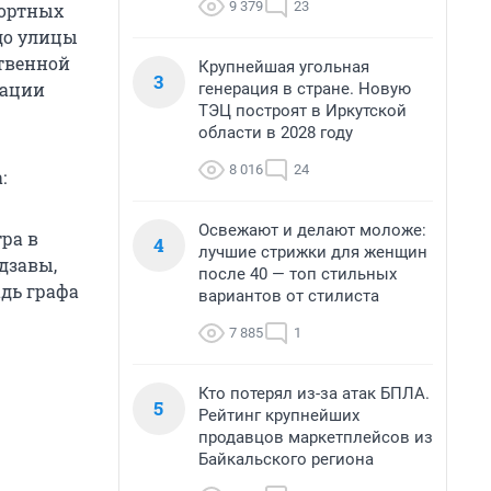
9 379
23
портных
до улицы
твенной
Крупнейшая угольная
3
рации
генерация в стране. Новую
ТЭЦ построят в Иркутской
области в 2028 году
8 016
24
:
Освежают и делают моложе:
тра в
4
лучшие стрижки для женщин
дзавы,
после 40 — топ стильных
дь графа
вариантов от стилиста
7 885
1
Кто потерял из-за атак БПЛА.
5
Рейтинг крупнейших
продавцов маркетплейсов из
Байкальского региона