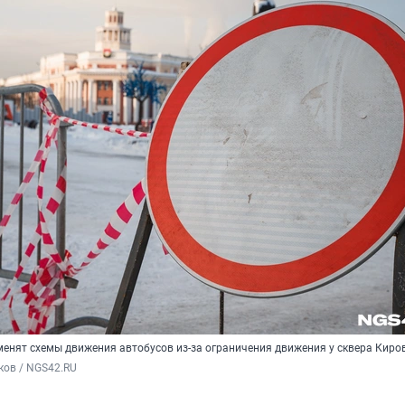
менят схемы движения автобусов из-за ограничения движения у сквера Киро
ков / NGS42.RU