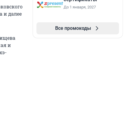
зковского
До 1 января, 2027
а и далее
Все промокоды
дищева
чая и
хэ-