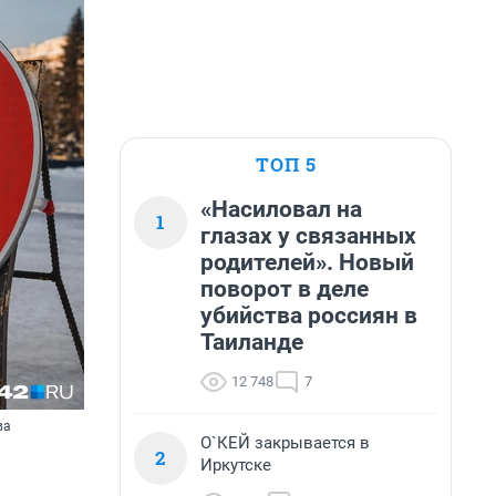
ТОП 5
«Насиловал на
1
глазах у связанных
родителей». Новый
поворот в деле
убийства россиян в
Таиланде
12 748
7
ва
О`КЕЙ закрывается в
2
Иркутске