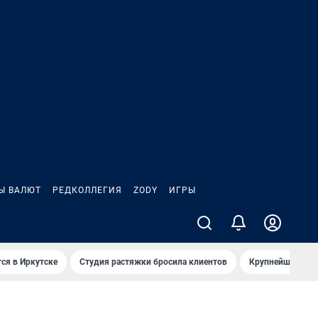
Ы ВАЛЮТ
РЕДКОЛЛЕГИЯ
ZODY
ИГРЫ
ся в Иркутске
Студия растяжки бросила клиентов
Крупнейшие про