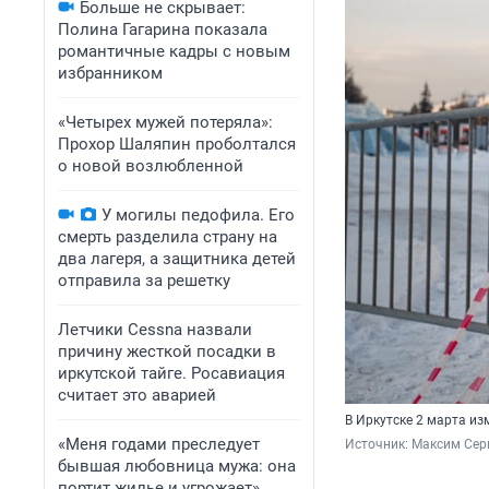
Больше не скрывает:
Полина Гагарина показала
романтичные кадры с новым
избранником
«Четырех мужей потеряла»:
Прохор Шаляпин проболтался
о новой возлюбленной
У могилы педофила. Его
смерть разделила страну на
два лагеря, а защитника детей
отправила за решетку
Летчики Cessna назвали
причину жесткой посадки в
иркутской тайге. Росавиация
считает это аварией
В Иркутске 2 марта из
«Меня годами преследует
Источник: 
Максим Сер
бывшая любовница мужа: она
портит жилье и угрожает».