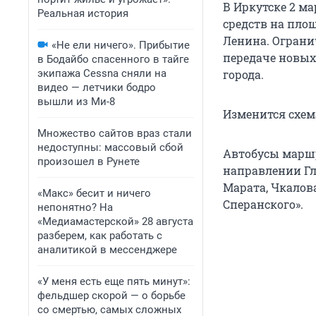
В Иркутске 2 ма
Реальная история
средств на пло
Ленина. Ограни
«Не ели ничего». Прибытие
передаче новых
в Бодайбо спасенного в тайге
экипажа Cessna сняли на
города.
видео — летчики бодро
вышли из Ми-8
Изменится схем
Множество сайтов враз стали
недоступны: массовый сбой
Автобусы маршру
произошел в Рунете
направлении Гл
Марата, Чкалов
«Макс» бесит и ничего
Сперанского».
непонятно? На
«Медиамастерской» 28 августа
разберем, как работать с
аналитикой в мессенджере
«У меня есть еще пять минут»:
фельдшер скорой — о борьбе
со смертью, самых сложных