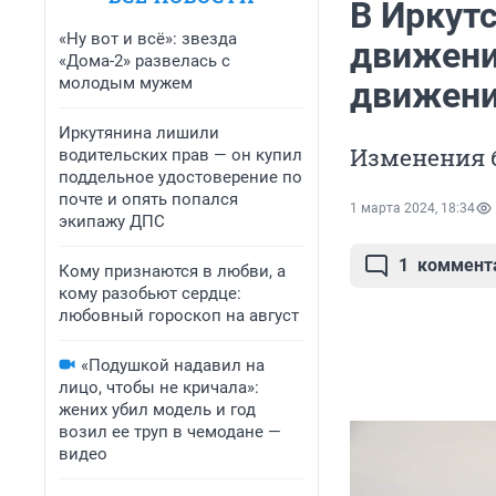
В Иркут
«Ну вот и всё»: звезда
движени
«Дома-2» развелась с
молодым мужем
движени
Иркутянина лишили
Изменения б
водительских прав — он купил
поддельное удостоверение по
почте и опять попался
1 марта 2024, 18:34
экипажу ДПС
1
коммент
Кому признаются в любви, а
кому разобьют сердце:
любовный гороскоп на август
«Подушкой надавил на
лицо, чтобы не кричала»:
жених убил модель и год
возил ее труп в чемодане —
видео