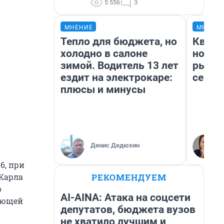
5 556
3
МНЕНИЕ
МНЕНИ
Тепло для бюджета, но
Кварт
холодно в салоне
но де
зимой. Водитель 13 лет
рынок
ездит на электрокаре:
сейча
плюсы и минусы
Денис Дедюхин
66, при
РЕКОМЕНДУЕМ
 Карла
о
AI-AINA: Атака на соцсети
вующей
депутатов, бюджета вузов
не хватило лучшим и