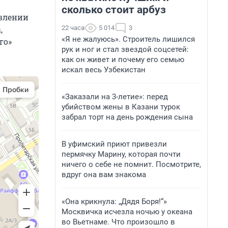
сколько стоит арбуз
авлении
22 часа
5 014
3
,
«Я не жалуюсь». Строитель лишился
го»
рук и ног и стал звездой соцсетей:
как он живет и почему его семью
искал весь Узбекистан
«Заказали на 3-летие»: перед
убийством жены в Казани турок
забрал торт на день рождения сына
В уфимский приют привезли
пермячку Марину, которая почти
ничего о себе не помнит. Посмотрите,
вдруг она вам знакома
«Она крикнула: „Дядя Боря!“»
Москвичка исчезла ночью у океана
во Вьетнаме. Что произошло в