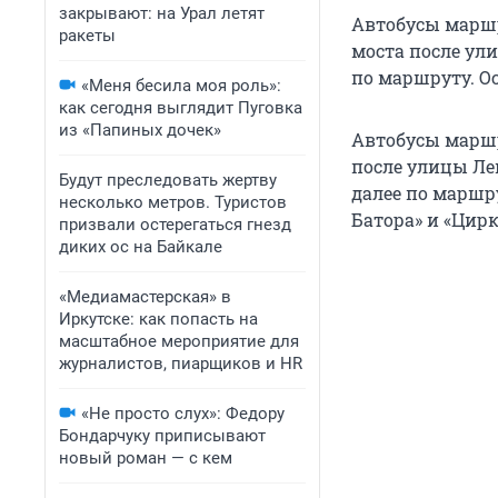
закрывают: на Урал летят
Автобусы маршр
ракеты
моста после ул
по маршруту. О
«Меня бесила моя роль»:
как сегодня выглядит Пуговка
из «Папиных дочек»
Автобусы маршр
после улицы Ле
Будут преследовать жертву
далее по маршр
несколько метров. Туристов
Батора» и «Цирк
призвали остерегаться гнезд
диких ос на Байкале
«Медиамастерская» в
Иркутске: как попасть на
масштабное мероприятие для
журналистов, пиарщиков и HR
«Не просто слух»: Федору
Бондарчуку приписывают
новый роман — с кем