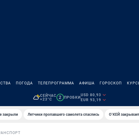
СТВА
ПОГОДА
ТЕЛЕПРОГРАММА
АФИША
ГОРОСКОП
КУРС
USD 80,93
СЕЙЧАС
2
ПРОБКИ
+23°C
EUR 93,19
е закрыли
Летчики пропавшего самолета спаслись
О`КЕЙ закрывает
РАНСПОРТ