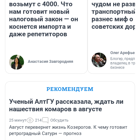
возьмут с 4000. Что
чудом не разва
нам готовит новый
транспортный 
налоговый закон — он
разнес миф о 
коснется импорта и
советских доро
даже репетиторов
Олег Арефьев
Блогер, предпри
Анастасия Завгородняя
владелец в тра
бизнесе
РЕКОМЕНДУЕМ
Ученый АлтГУ рассказала, ждать ли
нашествия комаров в августе
25 минут
214
Обсудить
Август перевернет жизнь Козерогов. К чему готовит
ретроградный Сатурн — прогноз