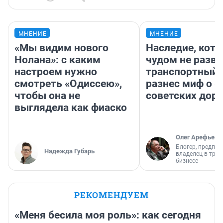
МНЕНИЕ
МНЕНИЕ
«Мы видим нового
Наследие, кото
Нолана»: с каким
чудом не разва
настроем нужно
транспортный 
смотреть «Одиссею»,
разнес миф о 
чтобы она не
советских доро
выглядела как фиаско
Олег Арефьев
Блогер, предпри
Надежда Губарь
владелец в тра
бизнесе
РЕКОМЕНДУЕМ
«Меня бесила моя роль»: как сегодня