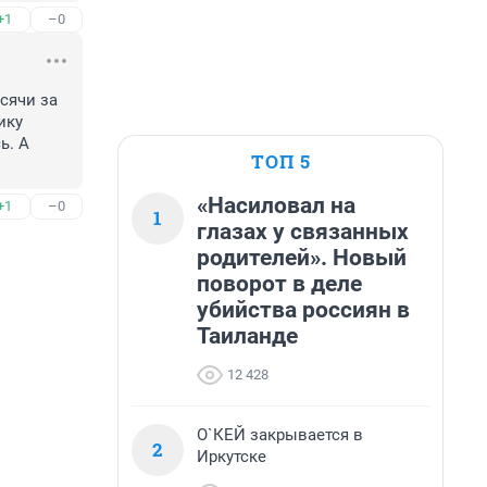
+1
–0
сячи за 
ку 
. А 
ТОП 5
«Насиловал на
+1
–0
1
глазах у связанных
родителей». Новый
поворот в деле
убийства россиян в
Таиланде
12 428
О`КЕЙ закрывается в
2
Иркутске