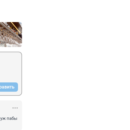
равить
уж пабы 