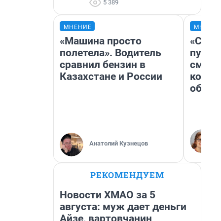
5 389
МНЕНИЕ
МНЕНИ
«Машина просто
«Спут
полетела». Водитель
пургу»
сравнил бензин в
смерт
Казахстане и России
котор
обнар
Анатолий Кузнецов
РЕКОМЕНДУЕМ
Новости ХМАО за 5
августа: муж дает деньги
Айзе, вартовчанин