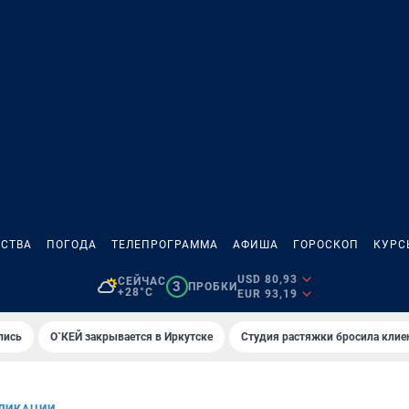
СТВА
ПОГОДА
ТЕЛЕПРОГРАММА
АФИША
ГОРОСКОП
КУРС
USD 80,93
СЕЙЧАС
3
ПРОБКИ
+28°C
EUR 93,19
лись
О`КЕЙ закрывается в Иркутске
Студия растяжки бросила клие