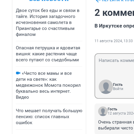
ПЕРЕЙТИ К ПУ
2 комме
Двое суток без еды и связи в
тайге. История загадочного
исчезновения самолета в
В Иркутске опр
Приангарье со счастливым
финалом
11 августа 2024, 13:33
Опасная петрушка и ядовитая
вишня: какие растения чаще
всего путают со съедобными
«Чисто все мамы и все
дети на свете»: как
медвежонок Момота покорил
Гость
Войти
буквально весь интернет.
Видео
Гость
Что мешает получать большую
12 августа 2024
пенсию: список главных
Очень странная 
ошибок
выбирали чисто