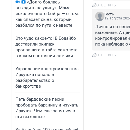
«Долго боялась
ОТВЕТИТЬ
выходить на улицу». Мама
искалеченного бойца — о том,
Гость
12 августа 2024
как спасает сына, который
разбился по пути к невесте
Лично я со своей
выходные. А цен
Это чудо какое-то! В Бодайбо
контролировали, 
доставили экипаж
пока наблюдаю 
пропавшего в тайге самолета:
в каком состоянии летчики
ОТВЕТИТЬ
Управление капстроительства
Иркутска попало в
разбирательство о
банкротстве
Петь бардовские песни,
пробовать баранину и изучать
Иркутск. Чем еще заняться в
эти выходные
За 5 дней до 100 тысяч рублей: