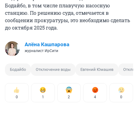
Бодайбо, в том числе плавучую насосную
станцию. По решению суда, отмечается в
сообщении прокуратуры, это необходимо сделать
до октября 2025 года.
Алёна Кашпарова
журналист ИрСити
Бодайбо
Отключение воды
Евгений Юмашев
Отключ
0
1
2
4
0