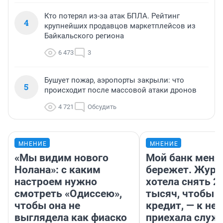
Кто потерял из-за атак БПЛА. Рейтинг
4
крупнейших продавцов маркетплейсов из
Байкальского региона
6 473
3
Бушует пожар, аэропорты закрыли: что
5
происходит после массовой атаки дронов
4 721
Обсудить
МНЕНИЕ
МНЕНИЕ
«Мы видим нового
Мой банк меня
Нолана»: с каким
бережет. Журн
настроем нужно
хотела снять 2
смотреть «Одиссею»,
тысяч, чтобы п
чтобы она не
кредит, — к не
выглядела как фиаско
приехала служ