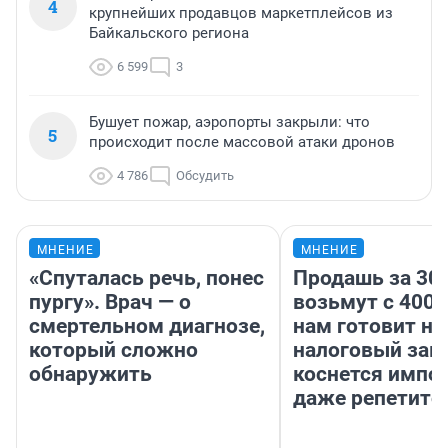
4
крупнейших продавцов маркетплейсов из
Байкальского региона
6 599
3
Бушует пожар, аэропорты закрыли: что
5
происходит после массовой атаки дронов
4 786
Обсудить
МНЕНИЕ
МНЕНИЕ
«Спуталась речь, понес
Продашь за 300
пургу». Врач — о
возьмут с 4000
смертельном диагнозе,
нам готовит н
который сложно
налоговый зако
обнаружить
коснется импор
даже репетито