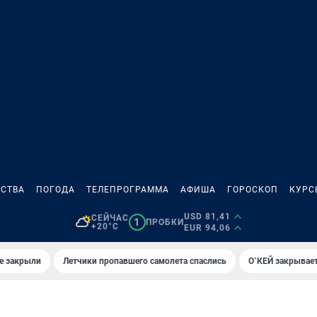
СТВА
ПОГОДА
ТЕЛЕПРОГРАММА
АФИША
ГОРОСКОП
КУРС
USD 81,41
СЕЙЧАС
1
ПРОБКИ
+20°C
EUR 94,06
е закрыли
Летчики пропавшего самолета спаслись
О`КЕЙ закрывает