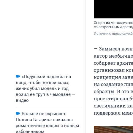
Опоры из металлическ
со встроенными свет
Источник: 
пресс-служб
— Замысел возни
автор необычно
собирает архит
организовал ко
«Подушкой надавил на
концепция заня
лицо, чтобы не кричала»:
на создание л
жених убил модель и год
образцы. В это
возил ее труп в чемодане —
проектировал б
видео
светильники ка
поддержал меня
Больше не скрывает:
Полина Гагарина показала
романтичные кадры с новым
избранником