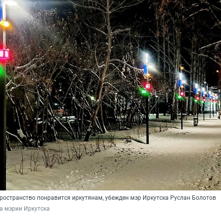
ространство понравится иркутянам, убежден мэр Иркутска Руслан Болотов
а мэрии Иркутска