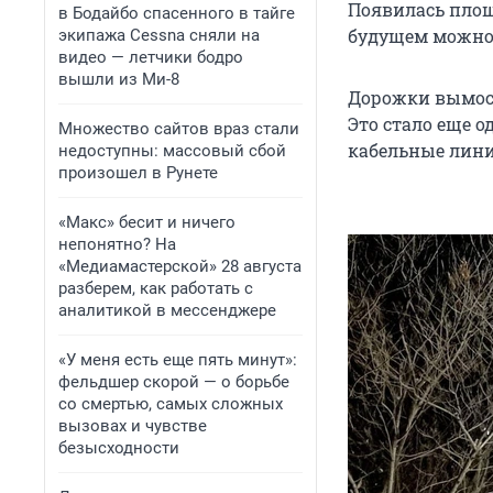
Появилась площ
в Бодайбо спасенного в тайге
будущем можно 
экипажа Cessna сняли на
видео — летчики бодро
вышли из Ми-8
Дорожки вымост
Это стало еще 
Множество сайтов враз стали
кабельные лини
недоступны: массовый сбой
произошел в Рунете
«Макс» бесит и ничего
непонятно? На
«Медиамастерской» 28 августа
разберем, как работать с
аналитикой в мессенджере
«У меня есть еще пять минут»:
фельдшер скорой — о борьбе
со смертью, самых сложных
вызовах и чувстве
безысходности