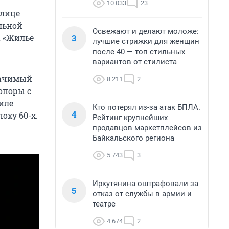
10 033
23
улице
льной
Освежают и делают моложе:
3
а «Жилье
лучшие стрижки для женщин
после 40 — топ стильных
вариантов от стилиста
начимый
8 211
2
опоры с
иле
Кто потерял из-за атак БПЛА.
4
оху 60-х.
Рейтинг крупнейших
продавцов маркетплейсов из
Байкальского региона
5 743
3
Иркутянина оштрафовали за
5
отказ от службы в армии и
театре
4 674
2