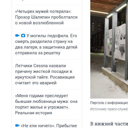
«Четырех мужей потеряла»:
Прохор Шаляпин проболтался
о новой возлюбленной
У могилы педофила. Его
смерть разделила страну на
два лагеря, а защитника детей
отправила за решетку
Летчики Cessna назвали
причину жесткой посадки в
иркутской тайге. Росавиация
считает это аварией
«Меня годами преследует
бывшая любовница мужа: она
Пергола с информацио
портит жилье и угрожает».
Источник: 
пресс-служб
Реальная история
В нижней части
«Не ели ничего». Прибытие