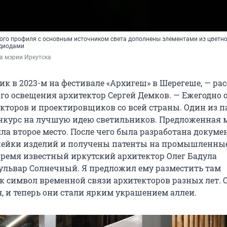
ого профиля с основным источником света дополнены элементами из цветно
одиодами
а мэрии Иркутска
к в 2023-м на фестивале «Архигеш» в Шерегеше, — ра
го освещения архитектор Сергей Демков. — Ежегодно 
екторов и проектировщиков со всей страны. Один из п
нкурс на лучшую идею светильников. Предложенная 
ла второе место. После чего была разработана докум
инейки изделий и получены патенты на промышленны
 время известный иркутский архитектор Олег Бадула
ульвар Солнечный. Я предложил ему разместить там
к символ временной связи архитекторов разных лет. 
, и теперь они стали ярким украшением аллеи.