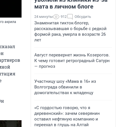
мата в личном блоге
24 минуты
912
Обсудить
го акрила
Знаменитая тикток-блогер,
рассказывавшая о борьбе с редкой
формой рака, умерла в возрасте 26
лет
ссказал
он
Август перевернет жизнь Козерогов.
артнеров
К чему готовит ретроградный Сатурн
— прогноз
мной
ентация
е
Участницу шоу «Мама в 16» из
Волгограда обвинили в
домогательствах к младенцу
Он
«С гордостью говорю, что я
деревенский»: зачем северянин
оставил нефтяную компанию и
переехал в глушь на Алтай