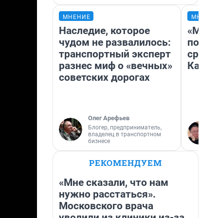
МНЕНИЕ
МНЕНИ
Наследие, которое
«Маши
чудом не развалилось:
полет
транспортный эксперт
сравн
разнес миф о «вечных»
Казах
советских дорогах
Олег Арефьев
Блогер, предприниматель,
владелец в транспортном
бизнесе
РЕКОМЕНДУЕМ
«Мне сказали, что нам
нужно расстаться».
Московского врача
уволили из клиники из-за