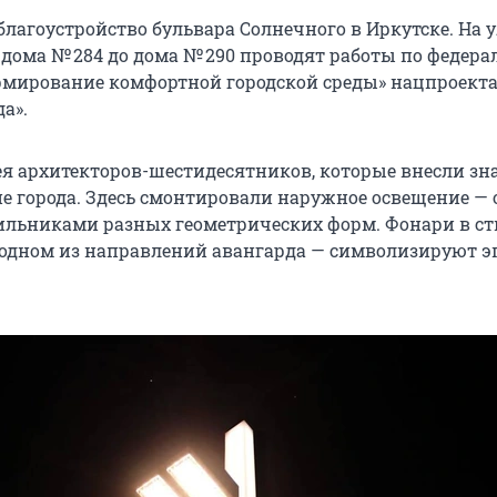
благоустройство бульвара Солнечного в Иркутске. На 
 дома № 284 до дома № 290 проводят работы по федера
мирование комфортной городской среды» нацпроект
да».
ея архитекторов-шестидесятников, которые внесли з
ие города. Здесь смонтировали наружное освещение — 
льниками разных геометрических форм. Фонари в ст
одном из направлений авангарда — символизируют эп