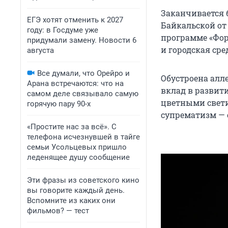
Заканчивается 
ЕГЭ хотят отменить к 2027
Байкальской от
году: в Госдуме уже
программе «Фор
придумали замену. Новости 6
и городская сре
августа
Все думали, что Орейро и
Обустроена алл
Арана встречаются: что на
вклад в развит
самом деле связывало самую
цветными свети
горячую пару 90-х
супрематизм — 
«Простите нас за всё». С
телефона исчезнувшей в тайге
семьи Усольцевых пришло
леденящее душу сообщение
Эти фразы из советского кино
вы говорите каждый день.
Вспомните из каких они
фильмов? — тест