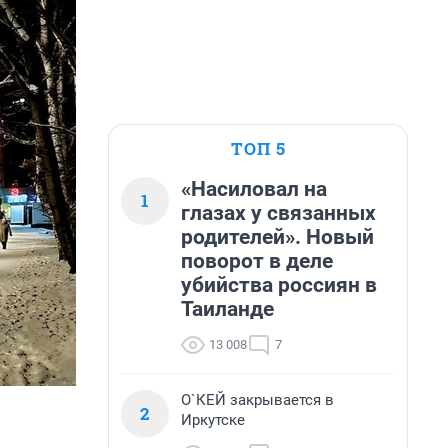
ТОП 5
«Насиловал на
1
глазах у связанных
родителей». Новый
поворот в деле
убийства россиян в
Таиланде
13 008
7
О`КЕЙ закрывается в
2
Иркутске