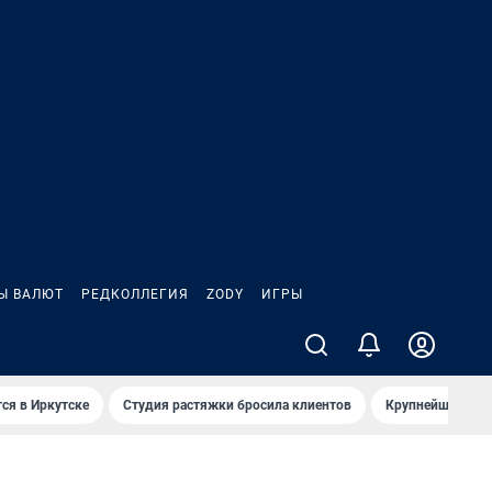
Ы ВАЛЮТ
РЕДКОЛЛЕГИЯ
ZODY
ИГРЫ
ся в Иркутске
Студия растяжки бросила клиентов
Крупнейшие про