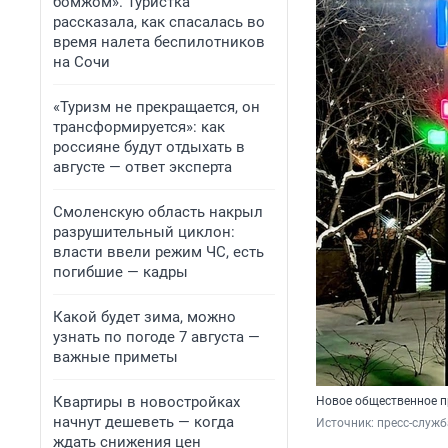
бомжом». Туристка
рассказала, как спасалась во
время налета беспилотников
на Сочи
«Туризм не прекращается, он
трансформируется»: как
россияне будут отдыхать в
августе — ответ эксперта
Смоленскую область накрыл
разрушительный циклон:
власти ввели режим ЧС, есть
погибшие — кадры
Какой будет зима, можно
узнать по погоде 7 августа —
важные приметы
Квартиры в новостройках
Новое общественное п
начнут дешеветь — когда
Источник: 
пресс-служб
ждать снижения цен