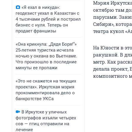
Мэрия Иркутска
«Я ехал в никуда»:
октябрю там до
геодезист уехал в Казахстан с
парусами. Зани
4 тысячами рублей и построил
Сибири», котор
бизнес с нуля. Теперь он
театра кукол «Аи
продает франшизы
«Она крикнула: „Дядя Боря!“»
На Юности в это
25-летняя туристка исчезла
ракушкой. В дли
ночью у океана во Вьетнаме.
метр. Как расск
Что произошло в последние
минуты ее пропажи
делала проект, 
композитного м
«Это не скажется на текущих
проектах». Иркутская мэрия
прокомментировала дело о
банкротстве УКСа
В Иркутске у уличных
фотографов изъяли четырех
сов — птиц отправили на
лечение