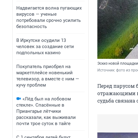
Надвигается волна пугающих
вирусов — ученые
потребовали срочно усилить
безопасность
В Иркутске осудили 13
человек за создание сети
подпольных казино
Эскиз новой площадки
Покупатель приобрел на
Источник: 
фото из про
маркетплейсе новенький
телевизор, а вместе с ним —
кучу проблем
Перед парусом 
отражающими м
«Лёд был на лобовом
судьба связана 
стекле». Спасённые в
Приангарье лётчики
рассказали, как выживали
почти трое суток в тайге
С 1 сентября детей будут