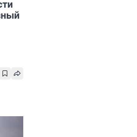
сти
зный