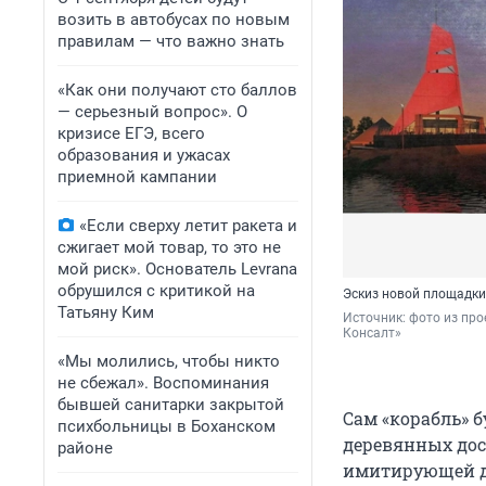
возить в автобусах по новым
правилам — что важно знать
«Как они получают сто баллов
— серьезный вопрос». О
кризисе ЕГЭ, всего
образования и ужасах
приемной кампании
«Если сверху летит ракета и
сжигает мой товар, то это не
мой риск». Основатель Levrana
обрушился с критикой на
Эскиз новой площадки
Татьяну Ким
Источник: 
фото из про
Консалт»
«Мы молились, чтобы никто
не сбежал». Воспоминания
бывшей санитарки закрытой
Сам «корабль» 
психбольницы в Боханском
деревянных дос
районе
имитирующей де