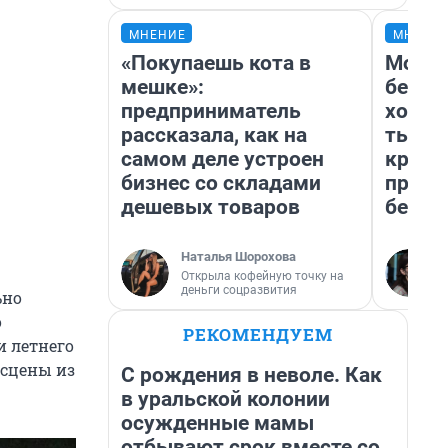
МНЕНИЕ
МНЕНИ
«Покупаешь кота в
Мой б
мешке»:
береж
предприниматель
хотел
рассказала, как на
тысяч
самом деле устроен
креди
бизнес со складами
приех
дешевых товаров
безоп
Наталья Шорохова
Открыла кофейную точку на
деньги соцразвития
ьно
о
РЕКОМЕНДУЕМ
и летнего
 сцены из
С рождения в неволе. Как
в уральской колонии
осужденные мамы
отбывают срок вместе со