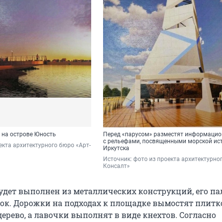
 на острове Юность
Перед «парусом» разместят информацио
с рельефами, посвященными морской ис
екта архитектурного бюро «Арт-
Иркутска
Источник: 
фото из проекта архитектурно
Консалт»
будет выполнен из металлических конструкций, его па
ок. Дорожки на подходах к площадке вымостят плитк
рево, а лавочки выполнят в виде кнехтов. Согласно