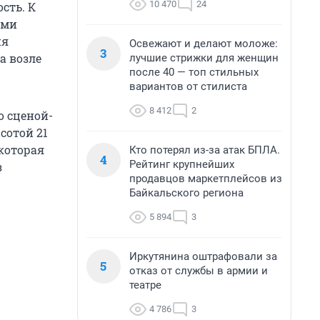
10 470
24
сть. К
ыми
ия
Освежают и делают моложе:
3
а возле
лучшие стрижки для женщин
после 40 — топ стильных
вариантов от стилиста
8 412
2
о сценой-
сотой 21
 которая
Кто потерял из-за атак БПЛА.
4
Рейтинг крупнейших
з
продавцов маркетплейсов из
Байкальского региона
5 894
3
Иркутянина оштрафовали за
5
отказ от службы в армии и
театре
4 786
3