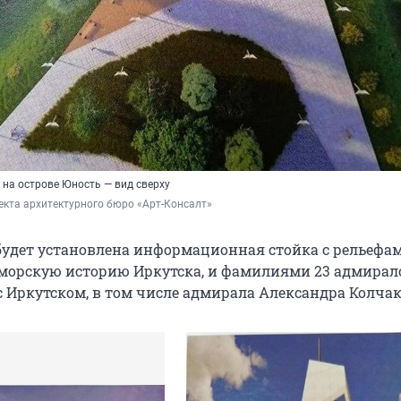
 на острове Юность — вид сверху
екта архитектурного бюро «Арт-Консалт»
будет установлена информационная стойка с рельефам
орскую историю Иркутска, и фамилиями 23 адмирало
с Иркутском, в том числе адмирала Александра Колчак