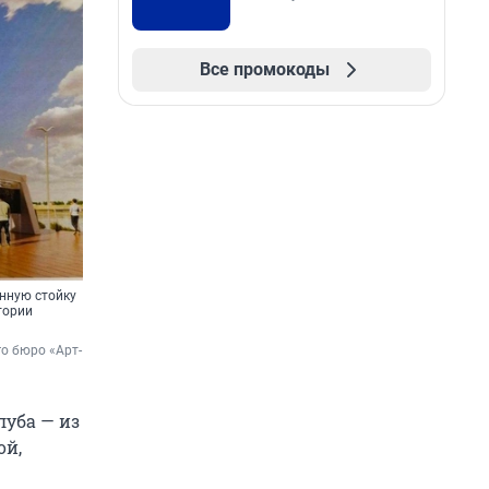
Все промокоды
нную стойку
тории
го бюро «Арт-
луба — из
ой,