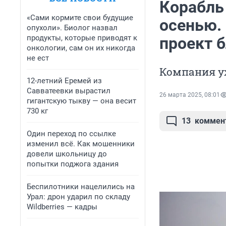
Корабль
«Сами кормите свои будущие
осенью.
опухоли». Биолог назвал
продукты, которые приводят к
проект б
онкологии, сам он их никогда
не ест
Компания у
12-летний Еремей из
Савватеевки вырастил
26 марта 2025, 08:01
гигантскую тыкву — она весит
730 кг
13
коммен
Один переход по ссылке
изменил всё. Как мошенники
довели школьницу до
попытки поджога здания
Беспилотники нацелились на
Урал: дрон ударил по складу
Wildberries — кадры