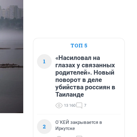
ТОП 5
«Насиловал на
1
глазах у связанных
родителей». Новый
поворот в деле
убийства россиян в
Таиланде
13 160
7
О`КЕЙ закрывается в
2
Иркутске