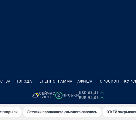
СТВА
ПОГОДА
ТЕЛЕПРОГРАММА
АФИША
ГОРОСКОП
КУРС
USD 81,41
СЕЙЧАС
2
ПРОБКИ
+28°C
EUR 94,06
е закрыли
Летчики пропавшего самолета спаслись
О`КЕЙ закрывает