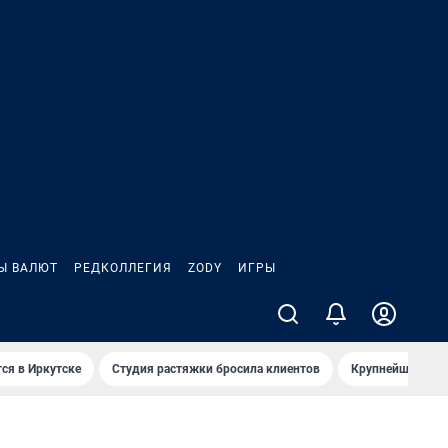
Ы ВАЛЮТ
РЕДКОЛЛЕГИЯ
ZODY
ИГРЫ
ся в Иркутске
Студия растяжки бросила клиентов
Крупнейшие про