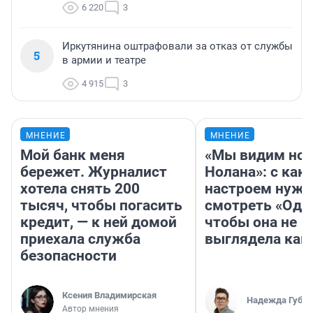
6 220
3
Иркутянина оштрафовали за отказ от службы
5
в армии и театре
4 915
3
МНЕНИЕ
МНЕНИЕ
Мой банк меня
«Мы видим нов
бережет. Журналист
Нолана»: с как
хотела снять 200
настроем нужн
тысяч, чтобы погасить
смотреть «Оди
кредит, — к ней домой
чтобы она не
приехала служба
выглядела как
безопасности
Ксения Владимирская
Надежда Губар
Автор мнения