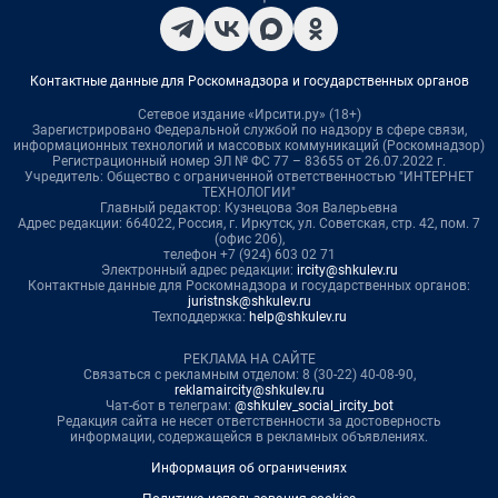
Контактные данные для Роскомнадзора и государственных органов
Сетевое издание «Ирсити.ру» (18+)
Зарегистрировано Федеральной службой по надзору в сфере связи,
информационных технологий и массовых коммуникаций (Роскомнадзор)
Регистрационный номер ЭЛ № ФС 77 – 83655 от 26.07.2022 г.
Учредитель: Общество с ограниченной ответственностью "ИНТЕРНЕТ
ТЕХНОЛОГИИ"
Главный редактор: Кузнецова Зоя Валерьевна
Адрес редакции: 664022, Россия, г. Иркутск, ул. Советская, стр. 42, пом. 7
(офис 206),
телефон +7 (924) 603 02 71
Электронный адрес редакции:
ircity@shkulev.ru
Контактные данные для Роскомнадзора и государственных органов:
juristnsk@shkulev.ru
Техподдержка:
help@shkulev.ru
РЕКЛАМА НА САЙТЕ
Связаться с рекламным отделом: 8 (30-22) 40-08-90,
reklamaircity@shkulev.ru
Чат-бот в телеграм:
@shkulev_social_ircity_bot
Редакция сайта не несет ответственности за достоверность
информации, содержащейся в рекламных объявлениях.
Информация об ограничениях