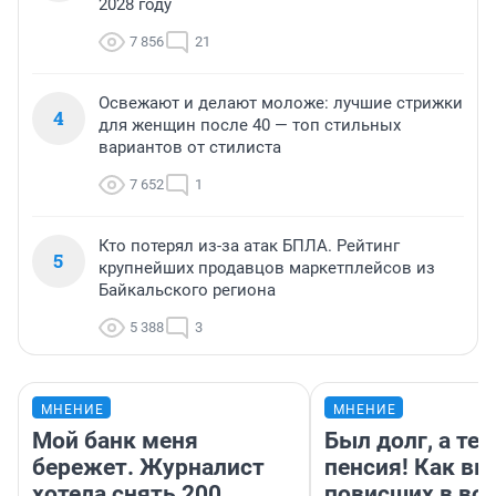
2028 году
7 856
21
Освежают и делают моложе: лучшие стрижки
4
для женщин после 40 — топ стильных
вариантов от стилиста
7 652
1
Кто потерял из-за атак БПЛА. Рейтинг
5
крупнейших продавцов маркетплейсов из
Байкальского региона
5 388
3
МНЕНИЕ
МНЕНИЕ
Мой банк меня
Был долг, а те
бережет. Журналист
пенсия! Как вм
хотела снять 200
повисших в во