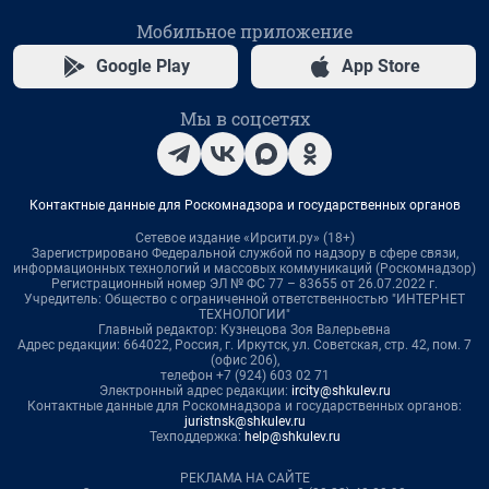
Мобильное приложение
Google Play
App Store
Мы в соцсетях
Контактные данные для Роскомнадзора и государственных органов
Сетевое издание «Ирсити.ру» (18+)
Зарегистрировано Федеральной службой по надзору в сфере связи,
информационных технологий и массовых коммуникаций (Роскомнадзор)
Регистрационный номер ЭЛ № ФС 77 – 83655 от 26.07.2022 г.
Учредитель: Общество с ограниченной ответственностью "ИНТЕРНЕТ
ТЕХНОЛОГИИ"
Главный редактор: Кузнецова Зоя Валерьевна
Адрес редакции: 664022, Россия, г. Иркутск, ул. Советская, стр. 42, пом. 7
(офис 206),
телефон +7 (924) 603 02 71
Электронный адрес редакции:
ircity@shkulev.ru
Контактные данные для Роскомнадзора и государственных органов:
juristnsk@shkulev.ru
Техподдержка:
help@shkulev.ru
РЕКЛАМА НА САЙТЕ