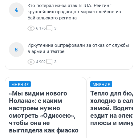
Кто потерял из-за атак БПЛА. Рейтинг
4
крупнейших продавцов маркетплейсов из
Байкальского региона
6 176
3
Иркутянина оштрафовали за отказ от службы
5
в армии и театре
4 902
3
МНЕНИЕ
МНЕНИЕ
«Мы видим нового
Тепло для бюд
Нолана»: с каким
холодно в сало
настроем нужно
зимой. Водител
смотреть «Одиссею»,
ездит на элект
чтобы она не
плюсы и мину
выглядела как фиаско