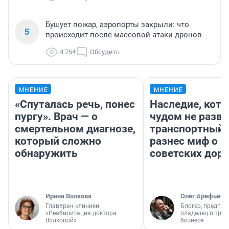
Бушует пожар, аэропорты закрыли: что
5
происходит после массовой атаки дронов
4 754
Обсудить
МНЕНИЕ
МНЕНИЕ
«Спуталась речь, понес
Наследие, кото
пургу». Врач — о
чудом не разва
смертельном диагнозе,
транспортный 
который сложно
разнес миф о 
обнаружить
советских доро
Ирина Волкова
Олег Арефьев
Главврач клиники
Блогер, предпри
«Реабилитация доктора
владелец в тра
Волковой»
бизнесе