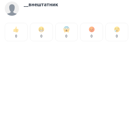
__внештатник
0
0
0
0
0