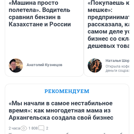
«Машина просто
«Покупаешь ко
полетела». Водитель
мешке»:
сравнил бензин в
предпринимат
Казахстане и России
рассказала, как
самом деле ус
бизнес со скл
дешевых това
Наталья Шорох
Анатолий Кузнецов
Открыла кофейн
деньги соцразв
РЕКОМЕНДУЕМ
«Мы начали в самое нестабильное
время»: как многодетная мама из
Архангельска создала свой бизнес
2 часа
1 808
2