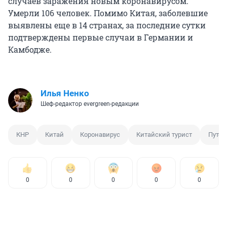
случаев заражения новым коронавирусом.
Умерли 106 человек. Помимо Китая, заболевшие
выявлены еще в 14 странах, за последние сутки
подтверждены первые случаи в Германии и
Камбодже.
Илья Ненко
Шеф-редактор evergreen-редакции
КНР
Китай
Коронавирус
Китайский турист
Путеш
0
0
0
0
0