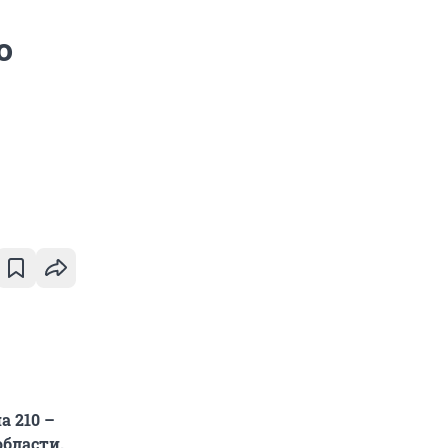
о
а 210 –
области.