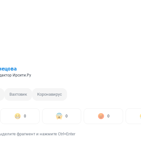
нецова
дактор Ирсити.Ру
Вахтовик
Коронавирус
0
0
0
ыделите фрагмент и нажмите Ctrl+Enter