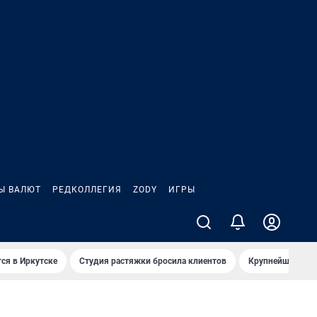
Ы ВАЛЮТ
РЕДКОЛЛЕГИЯ
ZODY
ИГРЫ
ся в Иркутске
Студия растяжки бросила клиентов
Крупнейшие про