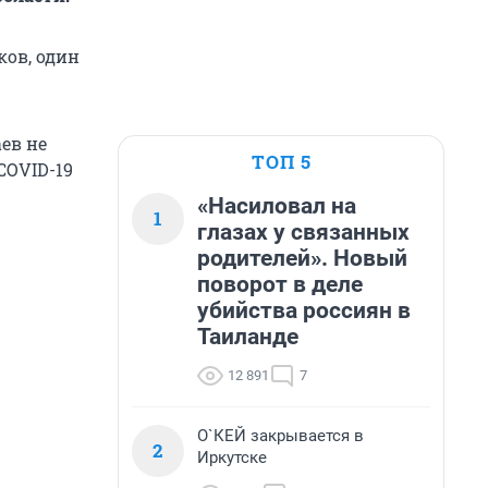
ков, один
аев не
ТОП 5
COVID-19
«Насиловал на
1
глазах у связанных
родителей». Новый
поворот в деле
убийства россиян в
Таиланде
12 891
7
О`КЕЙ закрывается в
2
Иркутске