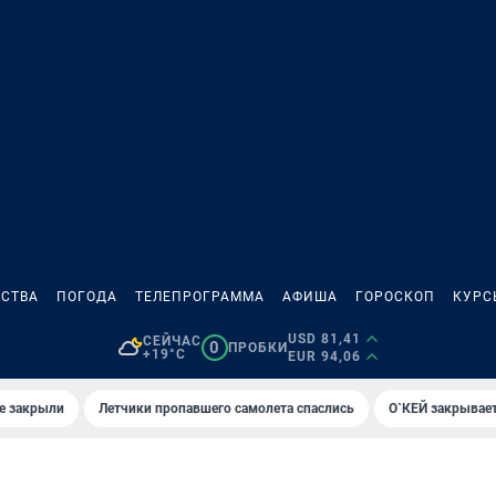
СТВА
ПОГОДА
ТЕЛЕПРОГРАММА
АФИША
ГОРОСКОП
КУРС
USD 81,41
СЕЙЧАС
0
ПРОБКИ
+19°C
EUR 94,06
е закрыли
Летчики пропавшего самолета спаслись
О`КЕЙ закрывает