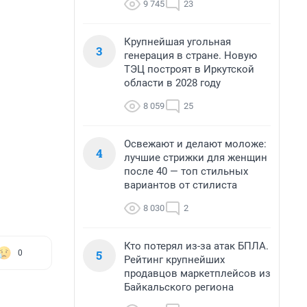
9 745
23
Крупнейшая угольная
3
генерация в стране. Новую
ТЭЦ построят в Иркутской
области в 2028 году
8 059
25
Освежают и делают моложе:
4
лучшие стрижки для женщин
после 40 — топ стильных
вариантов от стилиста
8 030
2
Кто потерял из-за атак БПЛА.
5
0
Рейтинг крупнейших
продавцов маркетплейсов из
Байкальского региона