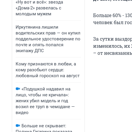
«Ну вот и всё»: звезда
«Дома-2» развелась с
молодым мужем
Больше 60% - 1
человек был го
Иркутянина лишили
водительских прав — он купил
За сутки выздор
поддельное удостоверение по
почте и опять попался
изменилось, их 
экипажу ДПС
– от несвязанн
Кому признаются в любви, а
кому разобьют сердце:
любовный гороскоп на август
«Подушкой надавил на
лицо, чтобы не кричала»:
жених убил модель и год
возил ее труп в чемодане —
видео
Больше не скрывает:
Полина Гагарина показала