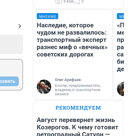
5 634
3
МНЕНИЕ
МНЕНИ
Наследие, которое
«Поку
чудом не развалилось:
мешке
транспортный эксперт
предп
разнес миф о «вечных»
расска
советских дорогах
самом
бизне
дешев
Олег Арефьев
равить
Блогер, предприниматель,
владелец в транспортном
бизнесе
РЕКОМЕНДУЕМ
Август перевернет жизнь
Козерогов. К чему готовит
ретроградный Сатурн —