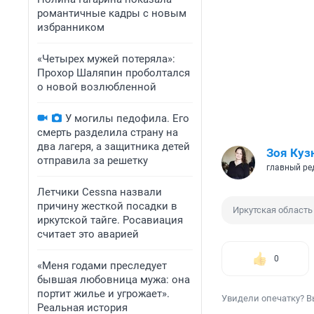
романтичные кадры с новым
избранником
«Четырех мужей потеряла»:
Прохор Шаляпин проболтался
о новой возлюбленной
У могилы педофила. Его
смерть разделила страну на
два лагеря, а защитника детей
Зоя Куз
отправила за решетку
главный ре
Летчики Cessna назвали
причину жесткой посадки в
Иркутская область
иркутской тайге. Росавиация
считает это аварией
0
«Меня годами преследует
бывшая любовница мужа: она
портит жилье и угрожает».
Увидели опечатку? В
Реальная история