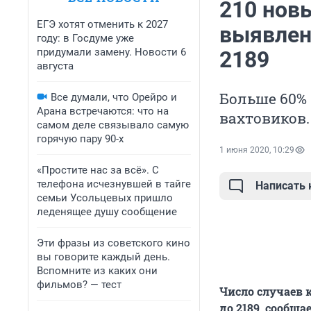
210 нов
ЕГЭ хотят отменить к 2027
выявлено
году: в Госдуме уже
придумали замену. Новости 6
2189
августа
Больше 60% 
Все думали, что Орейро и
Арана встречаются: что на
вахтовиков.
самом деле связывало самую
горячую пару 90-х
1 июня 2020, 10:29
«Простите нас за всё». С
телефона исчезнувшей в тайге
Написать
семьи Усольцевых пришло
леденящее душу сообщение
Эти фразы из советского кино
вы говорите каждый день.
Вспомните из каких они
фильмов? — тест
Число случаев 
до 2189, сообщ