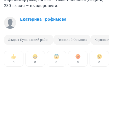
280 тысяч – выздоровели.
Екатерина Трофимова
Эхирит-Булагатский район
Геннадий Осодоев
Коронавиру
0
0
0
0
0