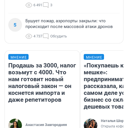
6 491
3
Бушует пожар, аэропорты закрыли: что
5
происходит после массовой атаки дронов
4 737
Обсудить
МНЕНИЕ
МНЕНИЕ
Продашь за 3000, налог
«Покупаешь ко
возьмут с 4000. Что
мешке»:
нам готовит новый
предпринимат
налоговый закон — он
рассказала, как
коснется импорта и
самом деле ус
даже репетиторов
бизнес со скл
дешевых това
Наталья Шорох
Анастасия Завгородняя
Открыла кофейн