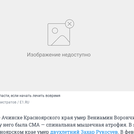
пасти, если начать лечить вовремя
истратов / E1.RU
де Ачинске Красноярского края умер Вениамин Воронч
и у него была СМА — спинальная мышечная атрофия. В
асноярском крае умер
двухлетний Захар Рукосуев
. В фе