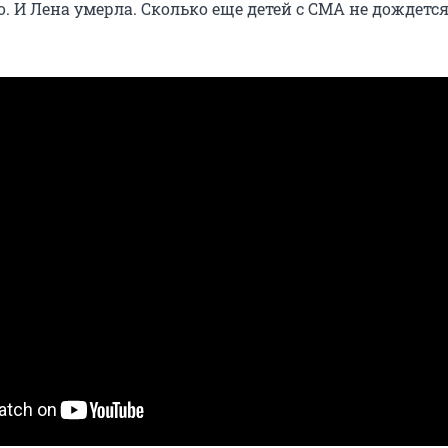
. И Лена умерла. Сколько еще детей с СМА не дождетс