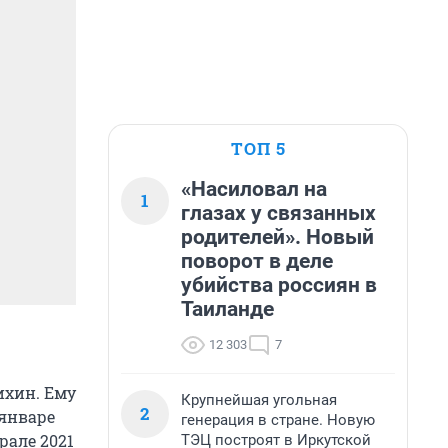
ТОП 5
«Насиловал на
1
глазах у связанных
родителей». Новый
поворот в деле
убийства россиян в
Таиланде
12 303
7
ихин. Ему
Крупнейшая угольная
2
 январе
генерация в стране. Новую
врале 2021
ТЭЦ построят в Иркутской