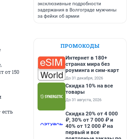
эксклюзивные подробности
задержания в Волгограде мужчины
за фейки об армии
ПРОМОКОДЫ
е
Интернет в 180+
странах мира без
,
роуминга и сим-карт
т от 150
До 31 декабря, 2026
Скидка 10% на все
товары
м
До 31 августа, 2026
 есть
Скидка 20% от 4 000
₽, 30% от 7 000 ₽ и
40% от 12 000 ₽ на
первый и все
повторные заказы по