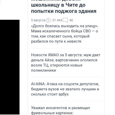
я
школьницу в Чите до
попытки поджога здания
5 августа
21 443
40
«Долго боялась выходить на улицу».
Мама искалеченного бойца СВО — о
том, как спасает сына, который
разбился по пути к невесте
Новости ХМАО за 5 августа: муж дает
деньги Айзе, вартовчанин оголился
возле ТЦ, откроются новые
поликлиники
AI-AINA: Атака на соцсети депутатов,
бюджета вузов не хватило лучшим и
сколько стоит арбуз
Уважал иноагентов и размещал
фривольные картинки: