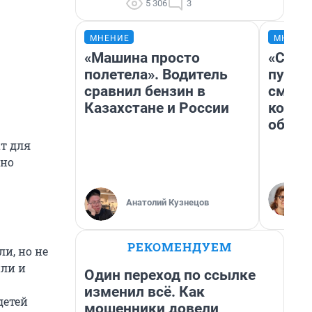
5 306
3
МНЕНИЕ
МНЕНИ
«Машина просто
«Спут
полетела». Водитель
пургу»
сравнил бензин в
смерт
Казахстане и России
котор
обнар
ат для
нно
Анатолий Кузнецов
РЕКОМЕНДУЕМ
и, но не
или и
Один переход по ссылке
изменил всё. Как
детей
мошенники довели