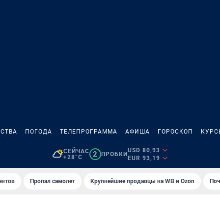
СТВА
ПОГОДА
ТЕЛЕПРОГРАММА
АФИША
ГОРОСКОП
КУРС
USD 80,93
СЕЙЧАС
2
ПРОБКИ
+28°C
EUR 93,19
ентов
Пропал самолет
Крупнейшие продавцы на WB и Ozon
Поч