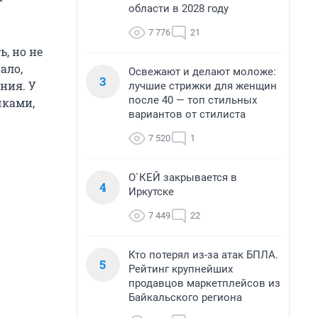
области в 2028 году
7 776
21
, но не
ало,
Освежают и делают моложе:
3
ния. У
лучшие стрижки для женщин
после 40 — топ стильных
чками,
вариантов от стилиста
7 520
1
О`КЕЙ закрывается в
4
Иркутске
7 449
22
Кто потерял из-за атак БПЛА.
5
Рейтинг крупнейших
продавцов маркетплейсов из
Байкальского региона