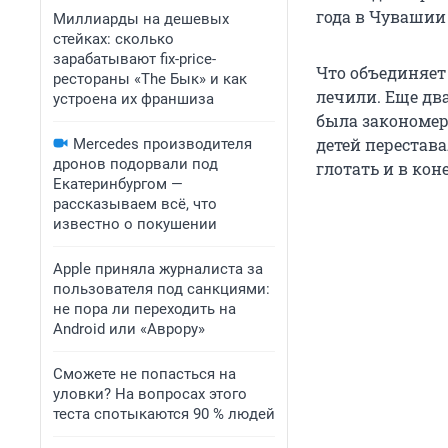
года в Чувашии
Миллиарды на дешевых
стейках: сколько
зарабатывают fix-price-
Что объединяет 
рестораны «The Бык» и как
лечили. Еще два
устроена их франшиза
была закономерн
детей перестав
Mercedes производителя
дронов подорвали под
глотать и в ко
Екатеринбургом —
рассказываем всё, что
известно о покушении
Apple приняла журналиста за
пользователя под санкциями:
не пора ли переходить на
Android или «Аврору»
Сможете не попасться на
уловки? На вопросах этого
теста спотыкаются 90 % людей