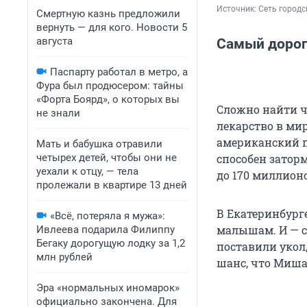
Источник: 
Сеть городс
Смертную казнь предложили
вернуть — для кого. Новости 5
августа
Самый дорог
Паспарту работал в метро, а
Фура был продюсером: тайны
«Форта Боярд», о которых вы
Сложно найти ч
не знали
лекарство в ми
американский п
Мать и бабушка отравили
четырех детей, чтобы они не
способен заторм
уехали к отцу, — тела
до 170 миллионо
пролежали в квартире 13 дней
В Екатеринбург
«Всё, потеряла я мужа»:
малышам. И — с
Ивлеева подарила Филиппу
Бегаку дорогущую лодку за 1,2
поставили укол,
млн рублей
шанс, что Миша
Эра «нормальных иномарок»
официально закончена. Для