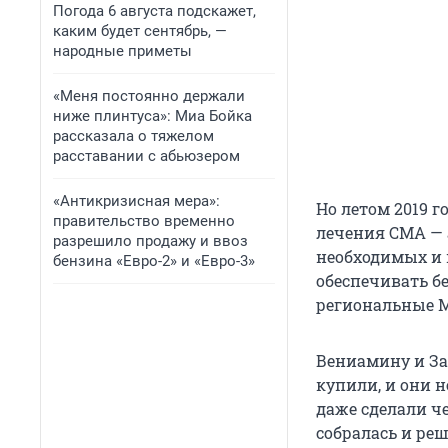
Погода 6 августа подскажет,
каким будет сентябрь, —
народные приметы
«Меня постоянно держали
ниже плинтуса»: Миа Бойка
рассказала о тяжелом
расставании с абьюзером
«Антикризисная мера»:
Но летом 2019 г
правительство временно
лечения СМА — 
разрешило продажу и ввоз
необходимых и
бензина «Евро-2» и «Евро-3»
обеспечивать б
региональные 
Вениамину и За
купили, и они 
даже сделали ч
собралась и ре