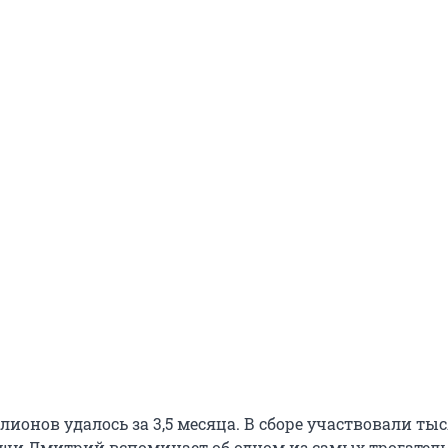
лионов удалось за 3,5 месяца. В сборе участвовали ты
ши Дмитрий вспоминает об одном из самых трогател