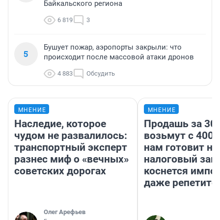
Байкальского региона
6 819
3
Бушует пожар, аэропорты закрыли: что
5
происходит после массовой атаки дронов
4 883
Обсудить
МНЕНИЕ
МНЕНИЕ
Наследие, которое
Продашь за 300
чудом не развалилось:
возьмут с 4000
транспортный эксперт
нам готовит н
разнес миф о «вечных»
налоговый зако
советских дорогах
коснется импор
даже репетито
Олег Арефьев