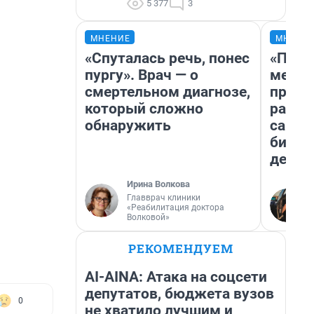
5 377
3
МНЕНИЕ
МНЕНИ
«Спуталась речь, понес
«Поку
пургу». Врач — о
мешке
смертельном диагнозе,
предп
который сложно
расска
обнаружить
самом
бизне
дешев
Ирина Волкова
Главврач клиники
«Реабилитация доктора
Волковой»
РЕКОМЕНДУЕМ
AI-AINA: Атака на соцсети
депутатов, бюджета вузов
0
не хватило лучшим и