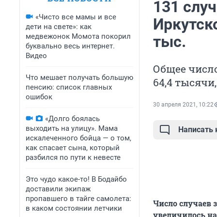
131 слу
«Чисто все мамы и все
Иркутско
дети на свете»: как
медвежонок Момота покорил
тыс.
буквально весь интернет.
Видео
Общее числ
Что мешает получать большую
64,4 тысячи
пенсию: список главных
ошибок
30 апреля 2021, 10:22
«Долго боялась
выходить на улицу». Мама
Написать
искалеченного бойца — о том,
как спасает сына, который
разбился по пути к невесте
Это чудо какое-то! В Бодайбо
доставили экипаж
пропавшего в тайге самолета:
Число случаев 
в каком состоянии летчики
увеличилось на 