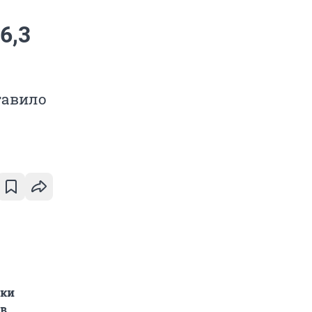
6,3
тавило
тки
 в