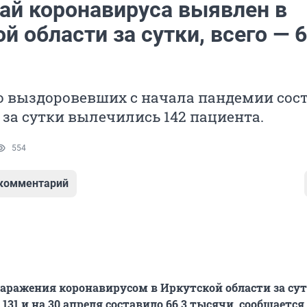
чай коронавируса выявлен в
й области за сутки, всего — 6
о выздоровевших с начала пандемии сос
, за сутки вылечились 142 пациента.
554
 комментарий
заражения коронавирусом в Иркутской области за су
131 и на 30 апреля составило 66,3 тысячи, сообщается