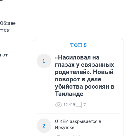
 Общее
утки
ТОП 5
я от
«Насиловал на
1
глазах у связанных
родителей». Новый
поворот в деле
убийства россиян в
Таиланде
12 419
7
О`КЕЙ закрывается в
2
Иркутске